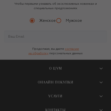
Чтобы первыми узнавать об эксклюзивных новинках и
специальных предложениях
Женское
Мужское
Продолжая, вы даете
согласие
на обработку
персональных данных
О ЦУМ
О магазине
ОНЛАЙН ПОКУПКИ
Новости и события
Вопросы и ответы
УСЛУГИ
Бутики и ПВЗ ЦУМ
Мобильное приложение
Контакты
Шопинг-сервисы
КОНТАКТЫ
Доставка