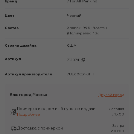
Бренд
7 For All Mankind
Цвет
Черный
Состав
Хлопок: 99%; Эластан
(Полиуретан): 1%;
Страна дизайна
США
Артикул
7120741
Артикул производителя
7UE60C31-3PH
Ваш город
Москва
Другой город
Примерка в одном из 6 пунктов выдачи
Сегодня
Подробнее
c 15:00
Завтра
Доставка с примеркой
c 10:00