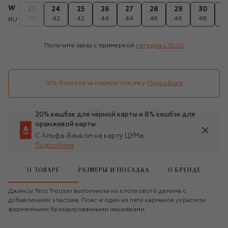
W
23
24
25
26
27
28
29
30
3
40
42
42
44
44
46
46
48
4
RU
Получите заказ с примеркой
сегодня c 15:00
10% бонусов за первую покупку
Подробнее
20% кешбэк для чёрной карты и 8% кешбэк для
оранжевой карты
С Альфа-Банком на карту ЦУМа
Подробнее
О ТОВАРЕ
РАЗМЕРЫ И ПОСАДКА
О БРЕНДЕ
Джинсы Tess Trouser выполнили из хлопкового денима с
добавлением эластана. Пояс и один из пяти карманов украсили
фирменными брендированными нашивками.