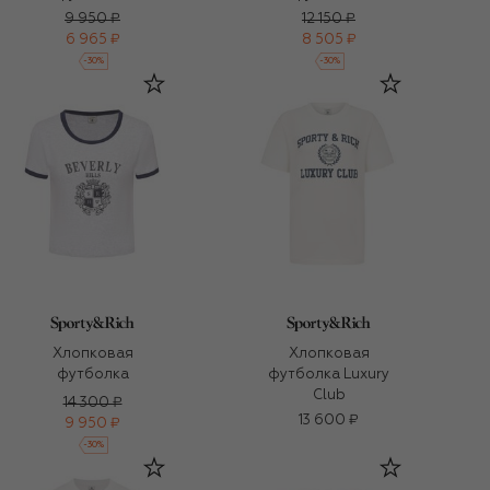
9 950 ₽
12 150 ₽
6 965 ₽
8 505 ₽
-
30
%
-
30
%
Хлопковая
Хлопковая
футболка
футболка Luxury
Club
14 300 ₽
13 600 ₽
9 950 ₽
-
30
%