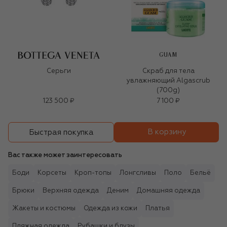
GUAM
Серьги
Скраб для тела
увлажняющий Algascrub
(700g)
123 500 ₽
7 100 ₽
В корзину
Быстрая покупка
Вас также может заинтересовать
Боди
Корсеты
Кроп-топы
Лонгсливы
Поло
Бельё
Брюки
Верхняя одежда
Деним
Домашняя одежда
Жакеты и костюмы
Одежда из кожи
Платья
Пляжная одежда
Рубашки и блузы