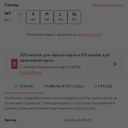
Размер
Таблица размеров
INT
XS
S
M
L
XL
42
44
46
48
50
RU
Получите заказ с примеркой
завтра c 19:00
20% кешбэк для чёрной карты и 8% кешбэк для
оранжевой карты
С Альфа-Банком на карту ЦУМа
Подробнее
О ТОВАРЕ
РАЗМЕРЫ И ПОСАДКА
О БРЕНДЕ
Футболку, представленную эксклюзивно в ЦУМе, выполнили из
хлопкового джерси. Спереди модель с круглой горловиной в
рубчик украсили контрастным принтом Luxury Club.
Бренд
Sporty and Rich