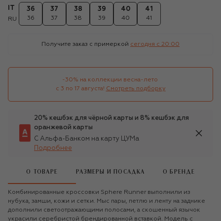
IT
36
37
38
39
40
41
36
37
38
39
40
41
RU
Получите заказ с примеркой
сегодня c 20:00
-30% на коллекции весна-лето 

с 3 по 17 августа!
Смотреть подборку
20% кешбэк для чёрной карты и 8% кешбэк для
оранжевой карты
С Альфа-Банком на карту ЦУМа
Подробнее
О ТОВАРЕ
РАЗМЕРЫ И ПОСАДКА
О БРЕНДЕ
Комбинированные кроссовки Sphere Runner выполнили из
нубука, замши, кожи и сетки. Мыс пары, петлю и ленту на заднике
дополнили светоотражающими полосами, а скошенный язычок
украсили серебристой брендированной вставкой. Модель с