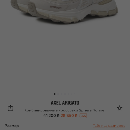
Axel Arigato
Комбинированные кроссовки Sphere Runner
41 200 ₽
28 850 ₽
-
30
%
Размер
Таблица размеров