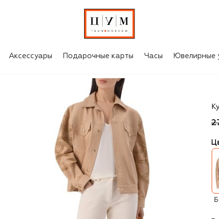
Аксессуары
Подарочные карты
Часы
Ювелирные 
El
К
2
Ц
Б