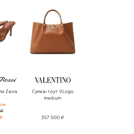
и Zaira
Сумка-тоут VLogo
medium
HOW
 ₽
 ₽
357 500 ₽