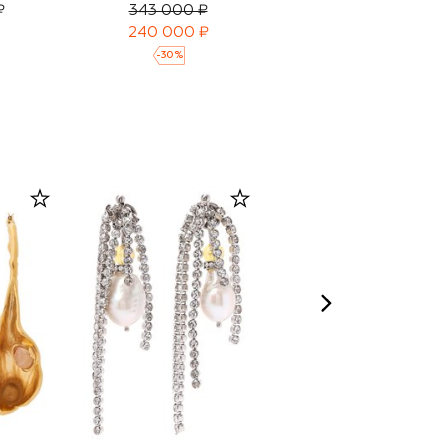
₽
343 000 ₽
191 500 ₽
240 000 ₽
-
30
%