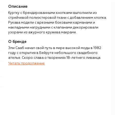
Описание
Куртку с брендированными кнопками выполнили из
стрейчевой полиэстеровой ткани с добавлением хлопка.
Рукава модели с врезными боковыми карманами и
накладными нагрудными с клапанами декорировали
узорами из ажурного кружева макраме.
О бренде
Эли Сааб начал свой путь в мире высокой моды в 1982
году с открытия в Бейруте небольшого свадебного
ателье. Скоро слава о творениях 18-летнего ливанца
вышла за пределы его родины — роскошными нарядами
Читать продолжение
заинтересовались критики. В 1997 году Эли Сааб
представил коллекцию в Риме и стал первым
зарубежным дизайнером, вошедшим в Национальную
палату моды Италии. А бордовое платье, в котором
Холли Берри получила «Оскар» в 2002 году, принесло
марке мировую славу и место во французской
Федерации высокой моды.
Сегодня редкая красная дорожка обходится без
образов от Elie Saab, вдохновленных нарядами