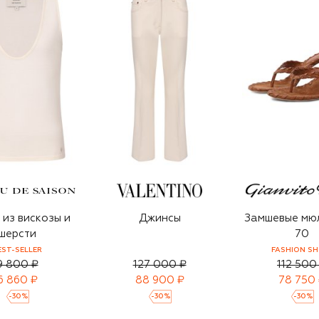
из вискозы и
Джинсы
Замшевые мюл
шерсти
70
EST-SELLER
FASHION S
9 800 ₽
127 000 ₽
112 500
6 860 ₽
88 900 ₽
78 750
-
30
%
-
30
%
-
30
%