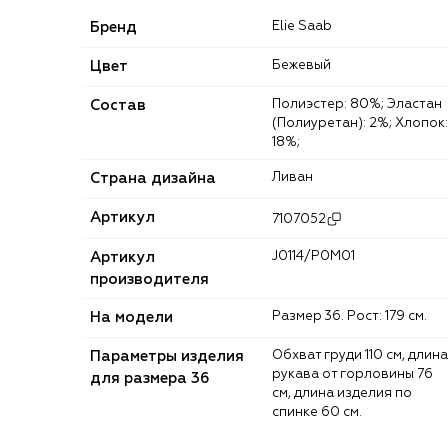
Бренд
Elie Saab
Цвет
Бежевый
Состав
Полиэстер: 80%; Эластан
(Полиуретан): 2%; Хлопок:
18%;
Страна дизайна
Ливан
Артикул
7107052
Артикул
J0114/P0M01
производителя
На модели
Размер 36. Рост: 179 см.
Параметры изделия
Обхват груди 110 см, длина
рукава от горловины 76
для размера 36
см, длина изделия по
спинке 60 см.