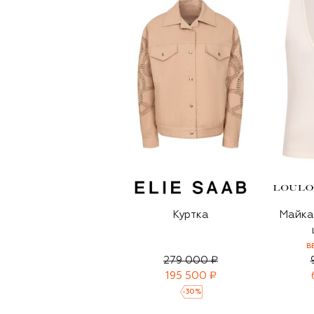
Куртка
Майка 
B
279 000 ₽
195 500 ₽
-
30
%