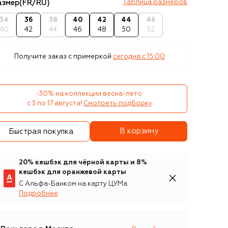
азмер
(FR/RU)
Таблица размеров
34
36
38
40
42
44
46
40
42
44
46
48
50
52
Получите заказ с примеркой
сегодня c 15:00
-30% на коллекции весна-лето 

с 3 по 17 августа!
Смотреть подборку
В корзину
Быстрая покупка
20% кешбэк для чёрной карты и 8%
кешбэк для оранжевой карты
С Альфа-Банком на карту ЦУМа
Подробнее