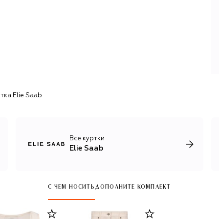
европейских и восточных принцесс. Ливанские мастера
используют в работе тончайшее кружево, атлас, органзу
и шифон, экспериментируют с золотым шитьем,
аппликациями из кристаллов и драгоценных камней. В
коллекциях марки можно найти и повседневную одежду
со сложным декором: драпировкой, воланами,
этническими принтами. Также компания выпускает
вечерние сумки и туфли, головные уборы, парфюмерию,
акцентную бижутерию и часы.
тка Elie Saab
Все куртки
Elie Saab
С ЧЕМ НОСИТЬ
ДОПОЛНИТЕ КОМПЛЕКТ