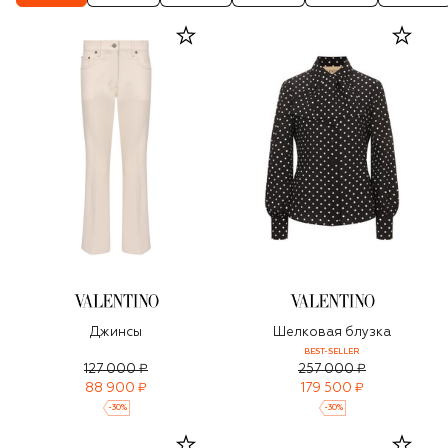
Джинсы
Шелковая блузка
BEST-SELLER
127 000 ₽
257 000 ₽
88 900 ₽
179 500 ₽
-
30
%
-
30
%