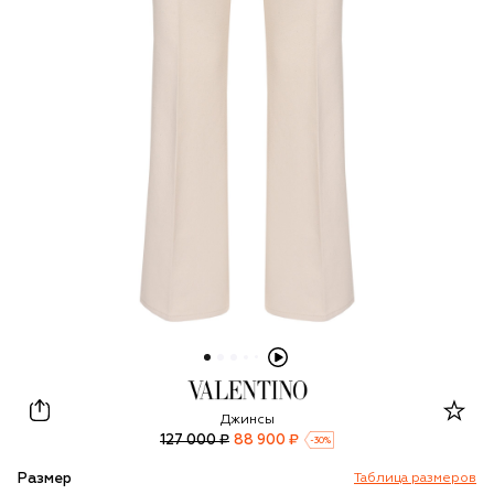
Valentino
Джинсы
127 000 ₽
88 900 ₽
-
30
%
Размер
Таблица размеров