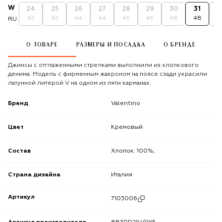
W
24
25
26
27
28
29
30
31
3
42
42
44
44
46
46
48
48
5
RU
О ТОВАРЕ
РАЗМЕРЫ И ПОСАДКА
О БРЕНДЕ
Джинсы с отглаженными стрелками выполнили из хлопкового
денима. Модель с фирменным жакроном на поясе сзади украсили
латунной литерой V на одном из пяти карманах.
Бренд
Valentino
Цвет
Кремовый
Состав
Хлопок: 100%;
Страна дизайна
Италия
Артикул
7103006