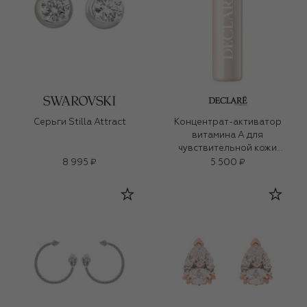
Серьги Stilla Attract
Концентрат-активатор
витамина А для
чувствительной кожи
(7x2,5ml)
8 995 ₽
5 500 ₽