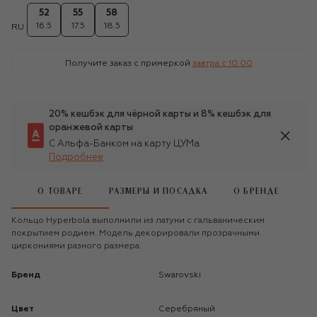
52
55
58
16.5
17.5
18.5
RU
Получите заказ с примеркой
завтра c 10:00
20% кешбэк для чёрной карты и 8% кешбэк для
оранжевой карты
С Альфа-Банком на карту ЦУМа
Подробнее
О ТОВАРЕ
РАЗМЕРЫ И ПОСАДКА
О БРЕНДЕ
Кольцо Hyperbola выполнили из латуни с гальваническим
покрытием родием. Модель декорировали прозрачными
циркониями разного размера.
Бренд
Swarovski
Цвет
Серебряный