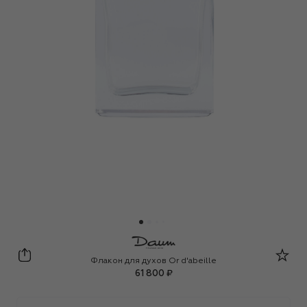
Daum
Флакон для духов Or d'abeille
61 800 ₽