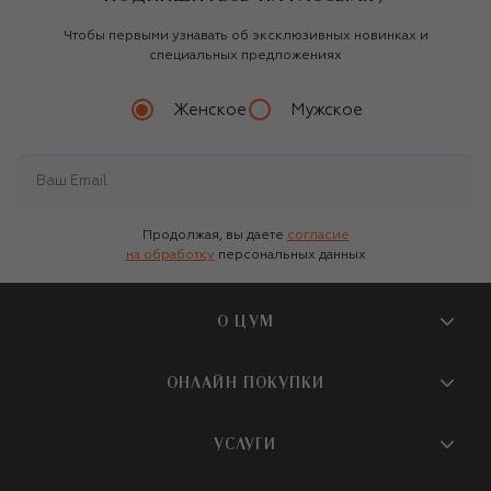
Чтобы первыми узнавать об эксклюзивных новинках и
специальных предложениях
Женское
Мужское
Продолжая, вы даете
согласие
на обработку
персональных данных
О ЦУМ
О магазине
ОНЛАЙН ПОКУПКИ
Новости и события
Вопросы и ответы
УСЛУГИ
Бутики и ПВЗ ЦУМ
Мобильное приложение
Контакты