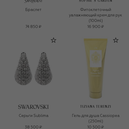
SOPHIE`S GARDEN
Браслет
Фитоклеточный
увлажняющий крем для рук
(100ml)
74 850 ₽
16 900 ₽
TIZIANA TERENZI
Серьги Sublima
Гель для душа Cassiopea
(250ml)
38 500 ₽
10 500 ₽