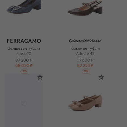
Замшевые туфли
Кожаные туфли
Mara 40
Allette 45
97 200 ₽
117 500 ₽
68 050 ₽
82 250 ₽
-
30
%
-
30
%