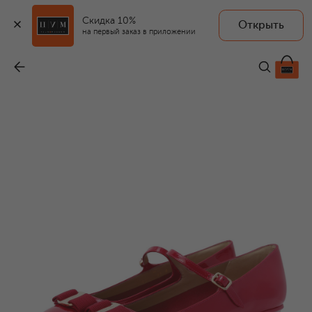
Скидка 10%
Открыть
на первый заказ в приложении
Лакированные туфли Vara Bow 30
-
62 950 ₽