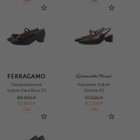
-
30
%
-
30
%
Лакированные
Кожаные туфли
туфли Vara Bow 30
Allette 45
89 950 ₽
117 500 ₽
62 950 ₽
82 250 ₽
-
30
%
-
30
%