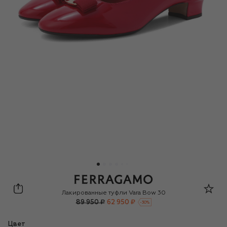
Ferragamo
Лакированные туфли Vara Bow 30
89 950 ₽
62 950 ₽
-
30
%
Цвет