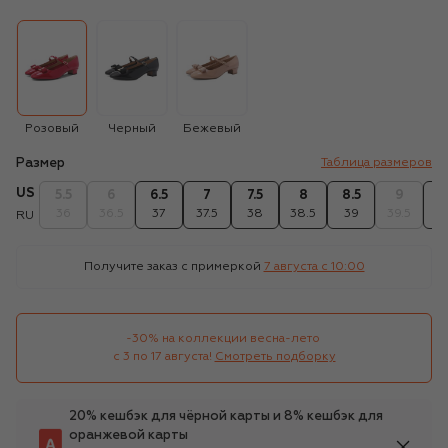
Розовый
Черный
Бежевый
Размер
Таблица размеров
US
5.5
6
6.5
7
7.5
8
8.5
9
9
36
36.5
37
37.5
38
38.5
39
39.5
4
RU
Получите заказ с примеркой
7 августа c 10:00
-30% на коллекции весна-лето 

с 3 по 17 августа!
Смотреть подборку
20% кешбэк для чёрной карты и 8% кешбэк для
оранжевой карты