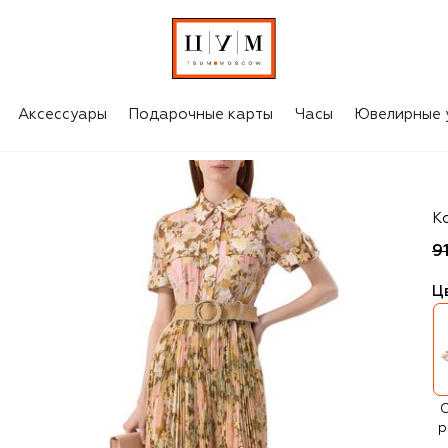
Аксессуары
Подарочные карты
Часы
Ювелирные 
J
К
9
Ц
С
р