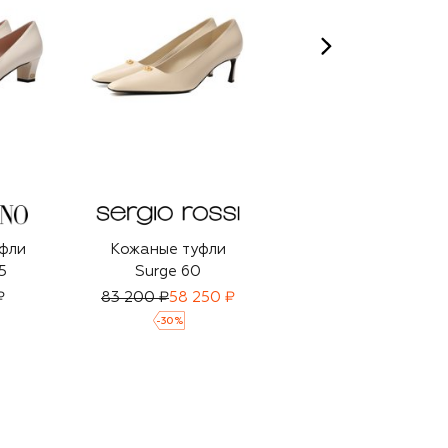
фли
Кожаные туфли
Кожаные туфли
5
Surge 60
Lowry 55
₽
83 200 ₽
58 250 ₽
112 500 ₽
78 750 ₽
-
30
%
-
30
%