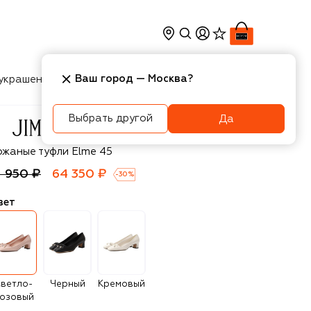
Ваш город —
Москва
?
украшения
Косметика
Интерьер
Новости
Выбрать другой
Да
immy Choo
ожаные туфли Elme 45
1 950 ₽
64 350 ₽
-
30
%
вет
ветло-
Черный
Кремовый
озовый