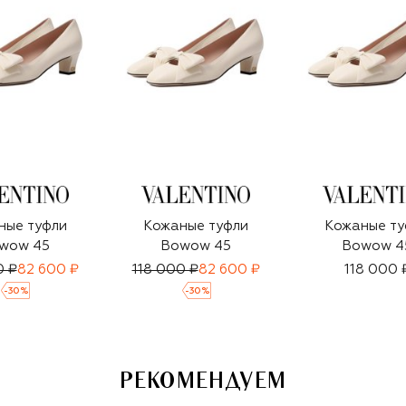
ные туфли
Кожаные туфли
Кожаные ту
wow 45
Bowow 45
Bowow 4
0 ₽
82 600 ₽
118 000 ₽
82 600 ₽
118 000 
-
30
%
-
30
%
РЕКОМЕНДУЕМ