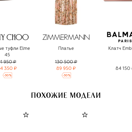
е туфли Elme
Платье
Клатч Emb
45
91 950 ₽
130 500 ₽
4 350 ₽
89 950 ₽
84 150 
-
30
%
-
30
%
ПОХОЖИЕ МОДЕЛИ