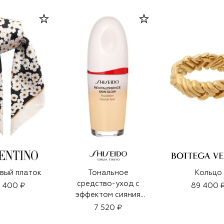
вый платок
Тональное
Кольцо
средство-уход с
 400 ₽
89 400 
эффектом сияния
Revitalessence SPF
7 520 ₽
30, 130 Opal (30ml)