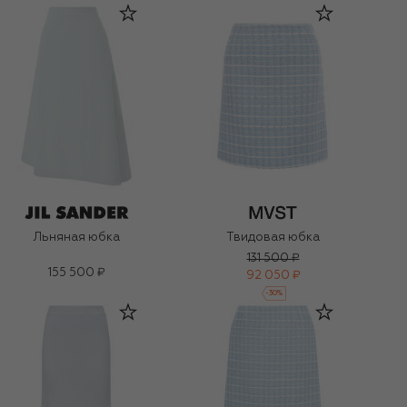
Льняная юбка
Твидовая юбка
131 500 ₽
155 500 ₽
92 050 ₽
-
30
%