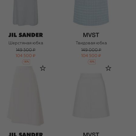
Шерстяная юбка
Твидовая юбка
149 500 ₽
149 000 ₽
104 500 ₽
104 500 ₽
-
30
%
-
30
%