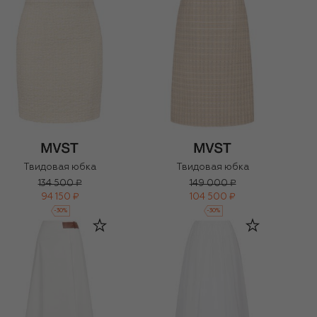
Твидовая юбка
Твидовая юбка
134 500 ₽
149 000 ₽
94 150 ₽
104 500 ₽
-
30
%
-
30
%