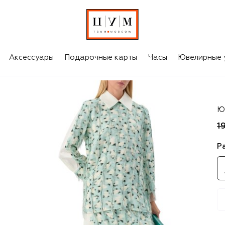
Аксессуары
Подарочные карты
Часы
Ювелирные 
Ji
Ю
1
Р