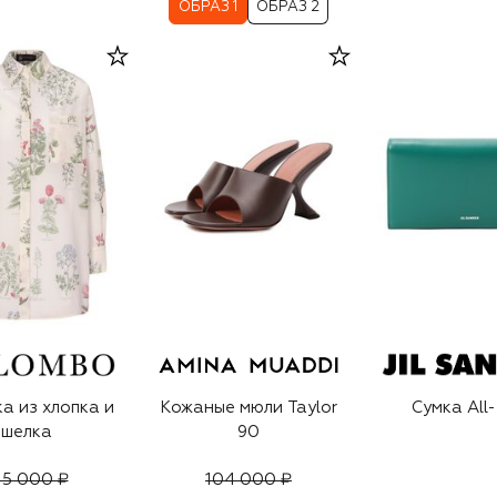
ОБРАЗ 1
ОБРАЗ 2
а из хлопка и
Кожаные мюли Taylor
Сумка All
шелка
90
15 000 ₽
104 000 ₽