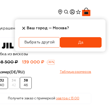
Ваш город —
Москва
?
украшения
Косметика
Интерьер
Новости
Выбрать другой
Да
l Sander
бка из вискозы
98 500 ₽
139 000 ₽
-
30
%
азмер
(DE/RU)
Таблица размеров
32
34
38
40
42
46
Получите заказ с примеркой
завтра c 13:00