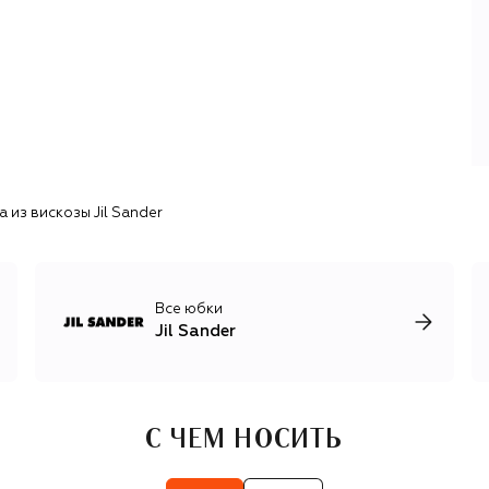
коллаборациях, например с аутдор-брендом Arc’teryx.
Сегодня Jil Sander продолжает фокусироваться на
хрупкой гармонии утилитарности и эстетики. Бренд
всегда находится в поисках лучших натуральных и
синтетических волокон, отдавая приоритет наиболее
экологичным. Основу коллекций одежды составляют
жакеты и платья скульптурного кроя,
структурированные свитеры и кардиганы из шерсти и
кашемира, сдержанные рубашки и блузы с
 из вискозы Jil Sander
нестандартными деталями кроя.
Все юбки
Jil Sander
С ЧЕМ НОСИТЬ