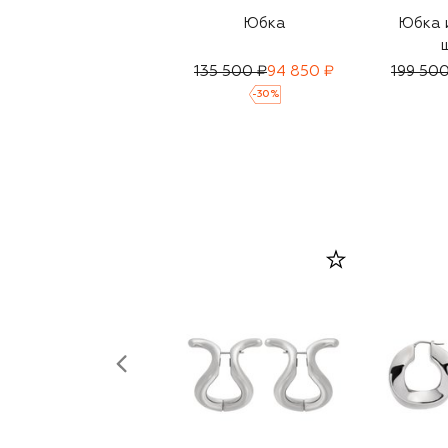
Юбка
Юбка и
135 500 ₽
94 850 ₽
199 500
-
30
%