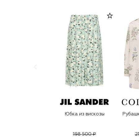
Юбка из вискозы
Рубашк
198 500 ₽
2