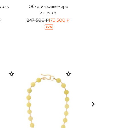
козы
Юбка из кашемира
Юбка
и шелка
₽
247 500 ₽
173 500 ₽
135 500 ₽
94 850 ₽
-
30
%
-
30
%