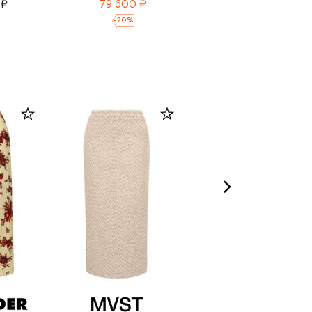
 ₽
79 600 ₽
24 500 ₽
-
20
%