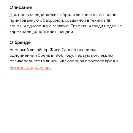
Описание
Для пошива миди-юбки выбрали две вискозных ткани:
принтованную с бахромой, созданной в технике fil
coupe, и однотонную гладкую. Спереди и сзади модель с
карманами дополнили шлицами.
О бренде
Немецкий дизайнер Жиль Сандер основала
одноименный бренд в 1968 году. Первую коллекцию
отличали чистота линий, иллюзорная простота кроя и
высокая функциональность, эти слагаемые стали
Читать продолжение
характерными чертами Jil Sander. Позже, в 1997 году,
была запущена мужская линия, воспевающая все тот же
минимализм и перфекционизм.
До 2025 года наследие Жиль Сандер бережно хранили
Люси и Люк Мейер — дизайнеры с огромным опытом
работы в Louis Vuitton, Dior и Balenciaga. Под их
руководством бренд стал одним из флагманов
интеллектуальной моды, выпустил десятки знаковых
моделей обуви, одежды и сумок, среди которых Cannolo,
Tangle и Curve, а также поучаствовал в запоминающихся