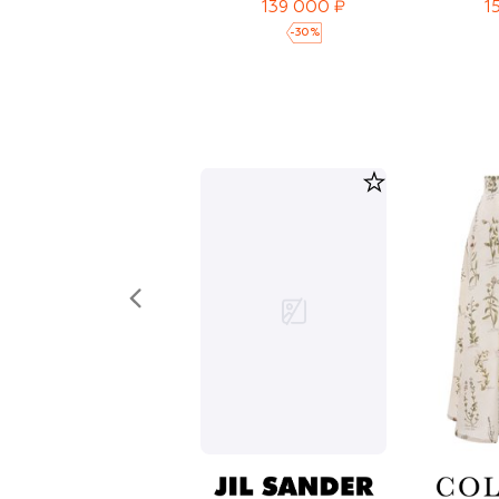
139 000 ₽
1
-
30
%