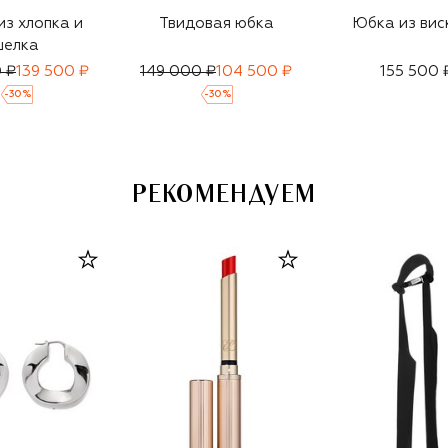
з хлопка и
Твидовая юбка
Юбка из вис
шелка
 ₽
139 500 ₽
149 000 ₽
104 500 ₽
155 500 
-
30
%
-
30
%
РЕКОМЕНДУЕМ