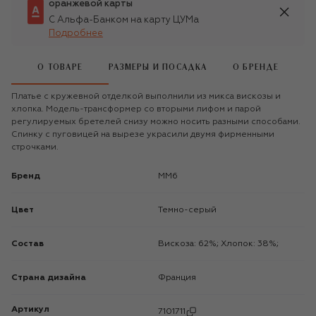
оранжевой карты
С Альфа-Банком на карту ЦУМа
Подробнее
О ТОВАРЕ
РАЗМЕРЫ И ПОСАДКА
О БРЕНДЕ
Платье с кружевной отделкой выполнили из микса вискозы и
хлопка. Модель-трансформер со вторыми лифом и парой
регулируемых бретелей снизу можно носить разными способами.
Спинку с пуговицей на вырезе украсили двумя фирменными
строчками.
Бренд
MM6
Цвет
Темно-серый
Состав
Вискоза: 62%; Хлопок: 38%;
Страна дизайна
Франция
Артикул
7101711