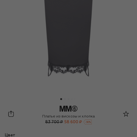
MM6
Платье из вискозы и хлопка
83 700 ₽
58 600 ₽
-
30
%
Цвет