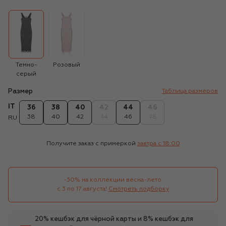
Темно-
Розовый
серый
Размер
Таблица размеров
IT
36
38
40
42
44
46
38
40
42
44
46
48
RU
Получите заказ с примеркой
завтра c 18:00
-30% на коллекции весна-лето 

с 3 по 17 августа!
Смотреть подборку
20% кешбэк для чёрной карты и 8% кешбэк для