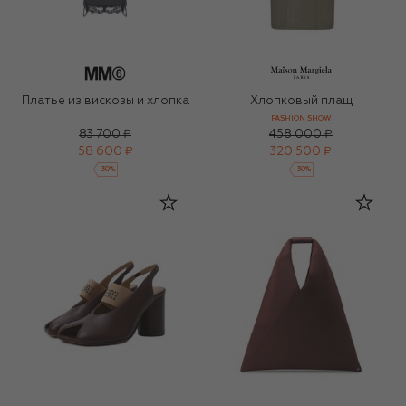
Платье из вискозы и хлопка
Хлопковый плащ
FASHION SHOW
83 700 ₽
458 000 ₽
58 600 ₽
320 500 ₽
-
30
%
-
30
%