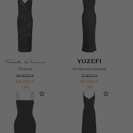
Платье
Атласное платье
94 600 ₽
72 850 ₽
66 200 ₽
49 950 ₽
-
30
%
-
30
%