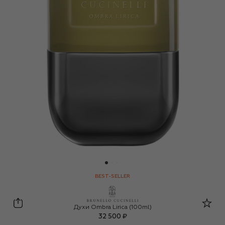
BEST-SELLER
Brunello Cucinelli
Духи Ombra Lirica (100ml)
32 500 ₽