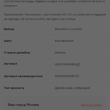
смолистые аккорды ладана и кедра. А в шлейфе остаются пачули и
киприол.
Применение: Распылите с расстояния 20–25 см, избегая попадания
на одежду. Не используйте, находясь на солнце.
Бренд
Brunello Cucinelli
Цвет
Бесцветный
Страна дизайна
Италия
Артикул
HE00908989
Артикул производителя
8011003898732
Тип аромата
Древесный, Амбровый
Ваш город
Москва
Другой город