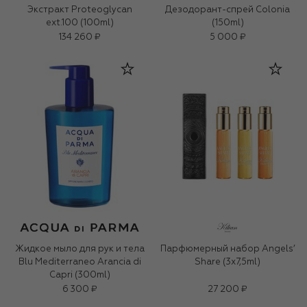
Экстракт Proteoglycan
Дезодорант-спрей Colonia
ext.100 (100ml)
(150ml)
134 260 ₽
5 000 ₽
Жидкое мыло для рук и тела
Парфюмерный набор Angels’
Blu Mediterraneo Arancia di
Share (3x7,5ml)
Capri (300ml)
6 300 ₽
27 200 ₽