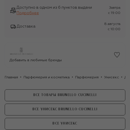
Доступно в одном из 6 пунктов выдачи
Завтра
Подробнее
c 19:00
8 августа
Доставка
c 10:00
Добавить в любимые бренды
Главная
Парфюмерия и косметика
Парфюмерия
Унисекс
Дух
ВСЕ ТОВАРЫ BRUNELLO CUCINELLI
ВСЕ УНИСЕКС BRUNELLO CUCINELLI
ВСЕ УНИСЕКС