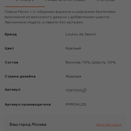
Платье Myron с U-образным вырезом и широкими бретелями
выполнили из вискозного джерси с добавлением шерсти.
Лаконичную модель оставили без застежек.
Бренд
Loulou de Saison
Цвет
Красный
Состав
Вискоза: 70%; Шерсть: 30%;
Страна дизайна
Франция
Артикул
7097003
Артикул производителя
MYR0N LDS
Ваш город
Москва
Другой город