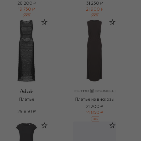
28 200 ₽
31 250 ₽
19 750 ₽
21 900 ₽
-
30
%
-
30
%
Платье
Платье из вискозы
21 200 ₽
29 850 ₽
14 850 ₽
-
30
%