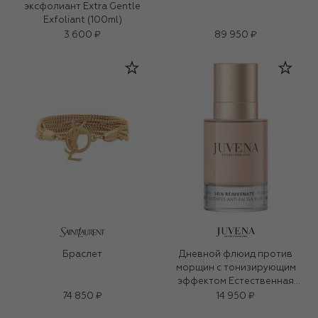
эксфолиант Extra Gentle
Exfoliant (100ml)
3 600 ₽
89 950 ₽
Браслет
Дневной флюид против
морщин с тонизирующим
эффектом Естественная
бронза SPF 10 (50ml)
74 850 ₽
14 950 ₽