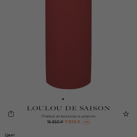
Loulou de Saison
Платье из вискозы и шерсти
16 950 ₽
11 850 ₽
-
30
%
Цвет