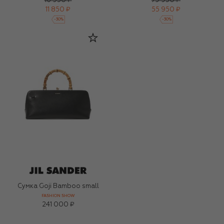
16 950 ₽
79 950 ₽
11 850 ₽
55 950 ₽
-
30
%
-
30
%
Сумка Goji Bamboo small
FASHION SHOW
241 000 ₽