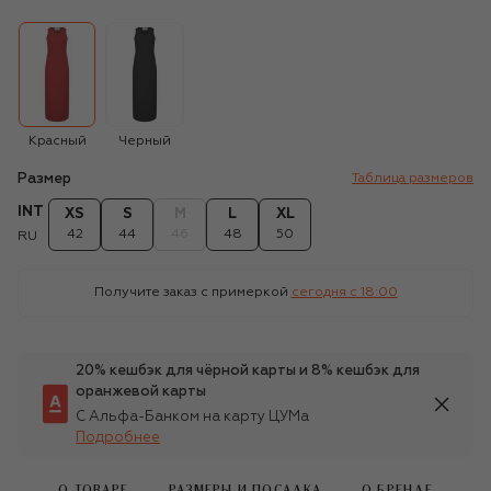
Красный
Черный
Размер
Таблица размеров
INT
XS
S
M
L
XL
42
44
46
48
50
RU
Получите заказ с примеркой
сегодня c 18:00
20% кешбэк для чёрной карты и 8% кешбэк для
оранжевой карты
С Альфа-Банком на карту ЦУМа
Подробнее
О ТОВАРЕ
РАЗМЕРЫ И ПОСАДКА
О БРЕНДЕ