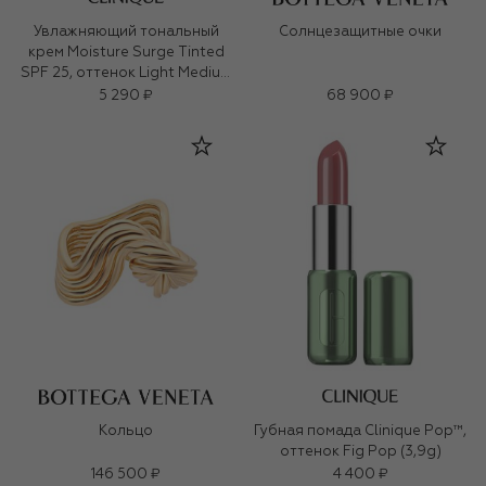
Увлажняющий тональный
Солнцезащитные очки
крем Moisture Surge Tinted
SPF 25, оттенок Light Medium
(40ml)
5 290 ₽
68 900 ₽
Кольцо
Губная помада Clinique Pop™,
оттенок Fig Pop (3,9g)
146 500 ₽
4 400 ₽