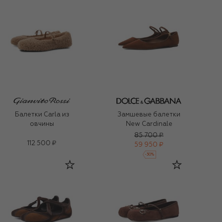
Балетки Carla из
Замшевые балетки
овчины
New Cardinale
85 700 ₽
112 500 ₽
59 950 ₽
-
30
%