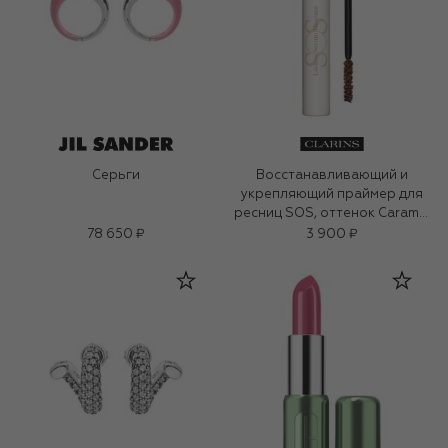
Серьги
Восстанавливающий и
укрепляющий праймер для
ресниц SOS, оттенок Caramel
(8ml)
78 650 ₽
3 900 ₽