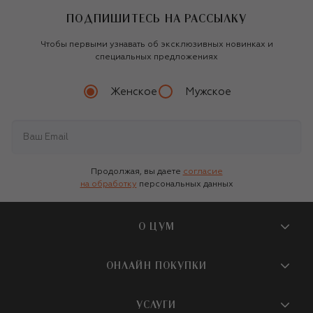
ПОДПИШИТЕСЬ НА РАССЫЛКУ
Чтобы первыми узнавать об эксклюзивных новинках и
специальных предложениях
Женское
Мужское
Продолжая, вы даете
согласие
на обработку
персональных данных
О ЦУМ
О магазине
ОНЛАЙН ПОКУПКИ
Новости и события
Вопросы и ответы
УСЛУГИ
Бутики и ПВЗ ЦУМ