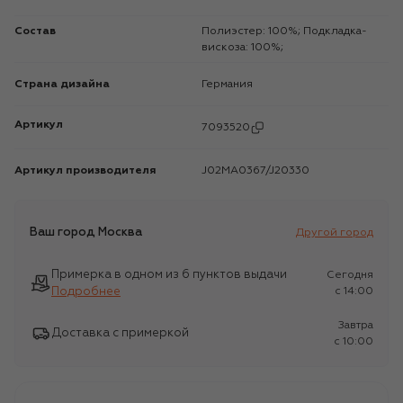
Состав
Полиэстер: 100%; Подкладка-
вискоза: 100%;
Страна дизайна
Германия
Артикул
7093520
Артикул производителя
J02MA0367/J20330
Ваш город
Москва
Другой город
Примерка в одном из 6 пунктов выдачи
Сегодня
Подробнее
c 14:00
Завтра
Доставка с примеркой
c 10:00