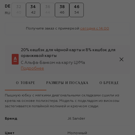
DE
32
34
36
38
46
40
42
44
46
54
RU
Получите заказ с примеркой
сегодня c 14:00
20% кешбэк для чёрной карты и 8% кешбэк для
оранжевой карты
С Альфа-Банком на карту ЦУМа
Подробнее
О ТОВАРЕ
РАЗМЕРЫ И ПОСАДКА
О БРЕНДЕ
Пышную юбку с мягкими диагональными складками сшили из
крепа на основе полиэстера. Модель с подкладом из вискозы
застегивается потайной молнией и крючком сзади.
Бренд
Jil Sander
Цвет
Молочный