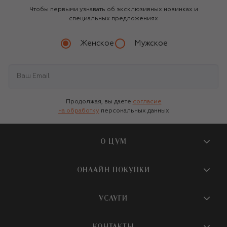
Чтобы первыми узнавать об эксклюзивных новинках и
специальных предложениях
Женское
Мужское
Продолжая, вы даете
согласие
на обработку
персональных данных
О ЦУМ
О магазине
ОНЛАЙН ПОКУПКИ
Новости и события
Вопросы и ответы
УСЛУГИ
Бутики и ПВЗ ЦУМ
Мобильное приложение
Контакты
Шопинг-сервисы
КОНТАКТЫ