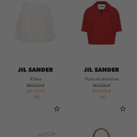
Юбка
Поло из вискозы
141 500 ₽
141 500 ₽
99 050 ₽
99 050 ₽
-
30
%
-
30
%