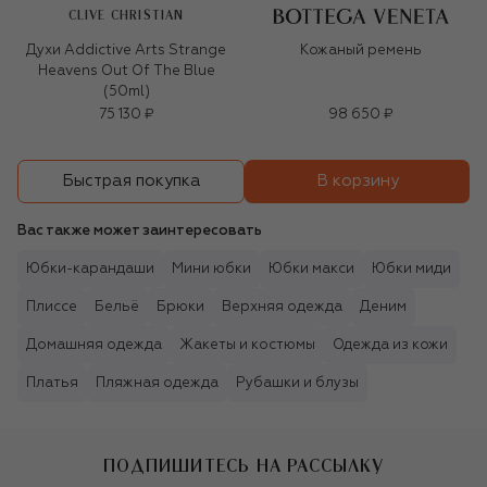
CLIVE CHRISTIAN
Духи Addictive Arts Strange
Кожаный ремень
Heavens Out Of The Blue
(50ml)
75 130 ₽
98 650 ₽
В корзину
Быстрая покупка
Вас также может заинтересовать
Юбки-карандаши
Мини юбки
Юбки макси
Юбки миди
Плиссе
Бельё
Брюки
Верхняя одежда
Деним
Домашняя одежда
Жакеты и костюмы
Одежда из кожи
Платья
Пляжная одежда
Рубашки и блузы
ПОДПИШИТЕСЬ НА РАССЫЛКУ