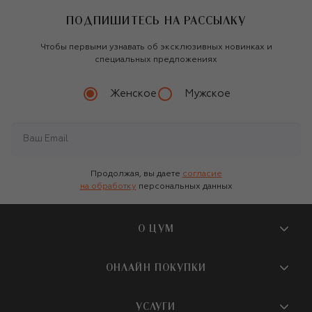
ПОДПИШИТЕСЬ НА РАССЫЛКУ
Чтобы первыми узнавать об эксклюзивных новинках и
специальных предложениях
Женское
Мужское
Продолжая, вы даете
согласие
на обработку
персональных данных
О ЦУМ
О магазине
ОНЛАЙН ПОКУПКИ
Новости и события
Вопросы и ответы
УСЛУГИ
Бутики и ПВЗ ЦУМ