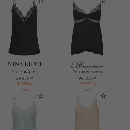
Атласный топ
Топ из вискозы
59 950 ₽
99 500 ₽
41 950 ₽
69 650 ₽
-
30
%
-
30
%