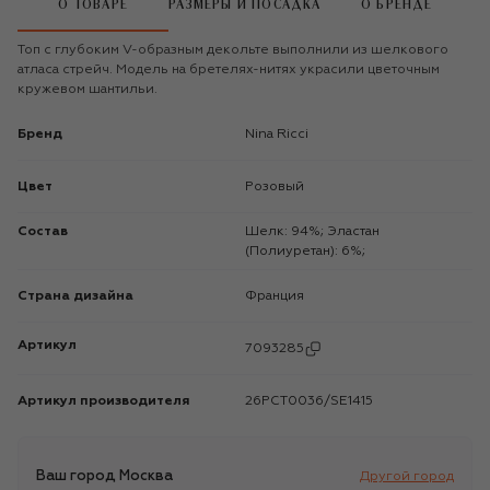
О ТОВАРЕ
РАЗМЕРЫ И ПОСАДКА
О БРЕНДЕ
Топ с глубоким V-образным декольте выполнили из шелкового
атласа стрейч. Модель на бретелях-нитях украсили цветочным
кружевом шантильи.
Бренд
Nina Ricci
Цвет
Розовый
Состав
Шелк: 94%; Эластан
(Полиуретан): 6%;
Страна дизайна
Франция
Артикул
7093285
Артикул производителя
26PCT0036/SE1415
Ваш город
Москва
Другой город