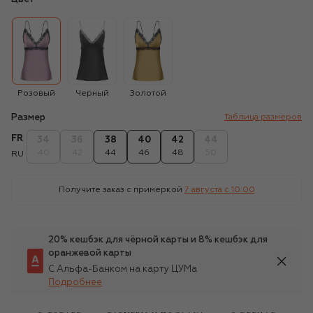
Розовый
Черный
Золотой
Размер
Таблица размеров
FR
34
36
38
40
42
44
40
42
44
46
48
50
RU
Получите заказ с примеркой
7 августа c 10:00
20% кешбэк для чёрной карты и 8% кешбэк для
оранжевой карты
С Альфа-Банком на карту ЦУМа
Подробнее