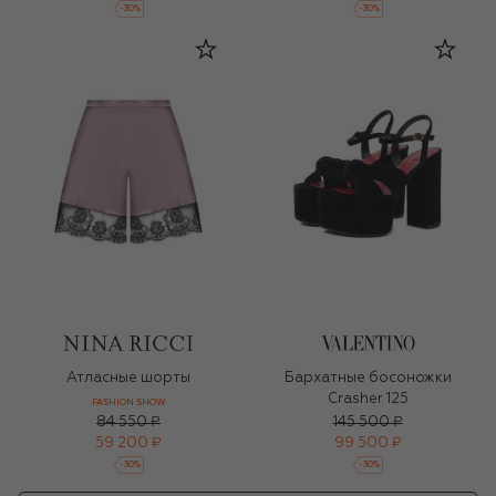
-
30
%
-
30
%
Атласные шорты
Бархатные босоножки
Crasher 125
FASHION SHOW
84 550 ₽
145 500 ₽
59 200 ₽
99 500 ₽
-
30
%
-
30
%