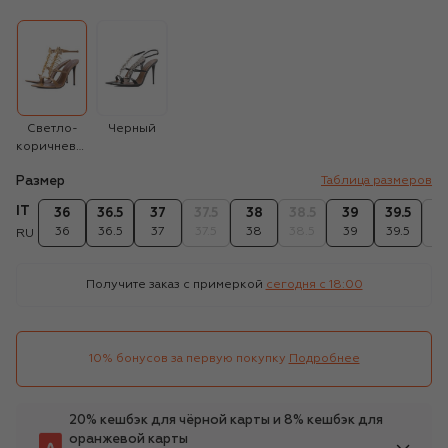
Светло-
Черный
коричневый
Размер
Таблица размеров
IT
36
36.5
37
37.5
38
38.5
39
39.5
4
36
36.5
37
37.5
38
38.5
39
39.5
4
RU
Получите заказ с примеркой
сегодня c 18:00
10% бонусов за первую покупку
Подробнее
20% кешбэк для чёрной карты и 8% кешбэк для
оранжевой карты