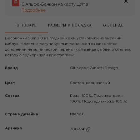
С Альфа-Банком на карту ЦУМа
Подробнее
О ТОВАРЕ
РАЗМЕРЫ И ПОСАДКА
О БРЕНДЕ
Босоножки Slim 2.0 из гладкой кожи установили на высокий
каблук. Модель с регулируемым ремешком на щиколотке
дополнили металлической перемычкой в виде рыбьего скелета,
которую подчеркнули кристаллами.
Бренд
Giuseppe Zanotti Design
Цвет
Светло-коричневый
Состав
Кожа: 100%; Подошва-кожа:
100%; Подкладка-кожа: 100%;
Страна дизайна
Италия
Артикул
7082741