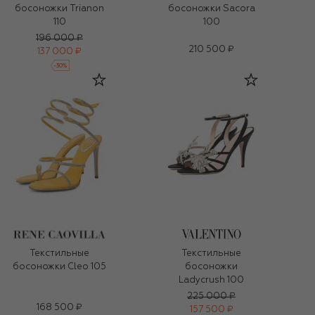
босоножки Trianon
босоножки Sacora
110
100
196 000 ₽
210 500 ₽
137 000 ₽
-
30
%
Текстильные
Текстильные
босоножки Cleo 105
босоножки
Ladycrush 100
225 000 ₽
168 500 ₽
157 500 ₽