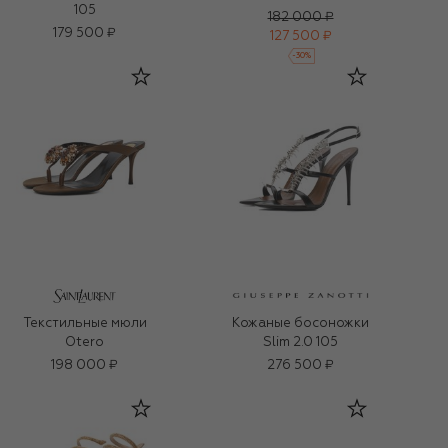
105
182 000 ₽
179 500 ₽
127 500 ₽
-
30
%
Текстильные мюли
Кожаные босоножки
Otero
Slim 2.0 105
198 000 ₽
276 500 ₽