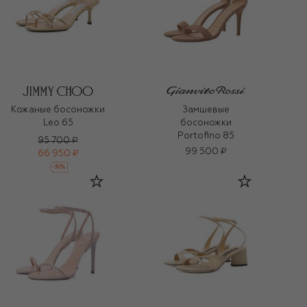
Кожаные босоножки
Замшевые
Leo 65
босоножки
Portofino 85
95 700 ₽
99 500 ₽
66 950 ₽
-
30
%