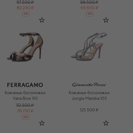
117 500 ₽
99 500 ₽
82 250 ₽
69 650 ₽
-
30
%
-
30
%
Кожаные босоножки
Кожаные босоножки
Vara Bow 90
Jungle Mamba 105
112 500 ₽
125 500 ₽
78 750 ₽
-
30
%