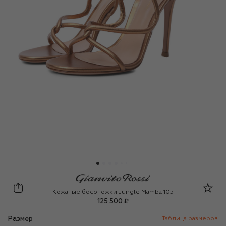
Gianvito Rossi
Кожаные босоножки Jungle Mamba 105
125 500 ₽
Размер
Таблица размеров