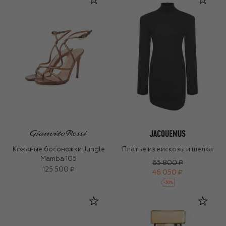
Кожаные босоножки Jungle
Платье из вискозы и шелка
Mamba 105
65 800 ₽
125 500 ₽
46 050 ₽
-
30
%