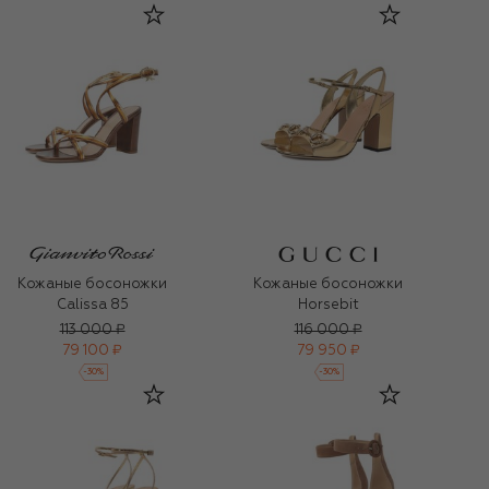
Кожаные босоножки
Кожаные босоножки
Calissa 85
Horsebit
113 000 ₽
116 000 ₽
79 100 ₽
79 950 ₽
-
30
%
-
30
%