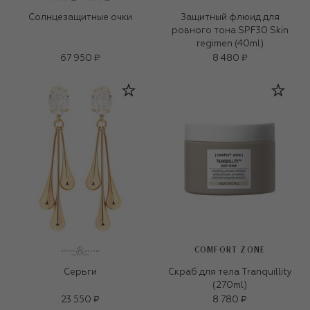
Солнцезащитные очки
Защитный флюид для
ровного тона SPF30 Skin
regimen (40ml)
67 950 ₽
8 480 ₽
COMFORT ZONE
Серьги
Скраб для тела Tranquillity
(270ml)
23 550 ₽
8 780 ₽