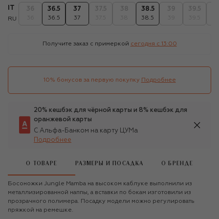
IT
36
36.5
37
37.5
38
38.5
39
39.5
4
36
36.5
37
37.5
38
38.5
39
39.5
4
RU
Получите заказ с примеркой
сегодня c 13:00
10% бонусов за первую покупку
Подробнее
20% кешбэк для чёрной карты и 8% кешбэк для
оранжевой карты
С Альфа-Банком на карту ЦУМа
Подробнее
О ТОВАРЕ
РАЗМЕРЫ И ПОСАДКА
О БРЕНДЕ
Босоножки Jungle Mamba на высоком каблуке выполнили из
металлизированной наппы, а вставки по бокам изготовили из
прозрачного полимера. Посадку модели можно регулировать
пряжкой на ремешке.