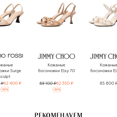
ожаные
Кожаные
Кожаны
ожки Surge
босоножки Elsy 70
босоножки El
Sculpt
 ₽
62 400 ₽
89 100 ₽
62 350 ₽
85 800 
-
30
%
-
30
%
РЕКОМЕНДУЕМ