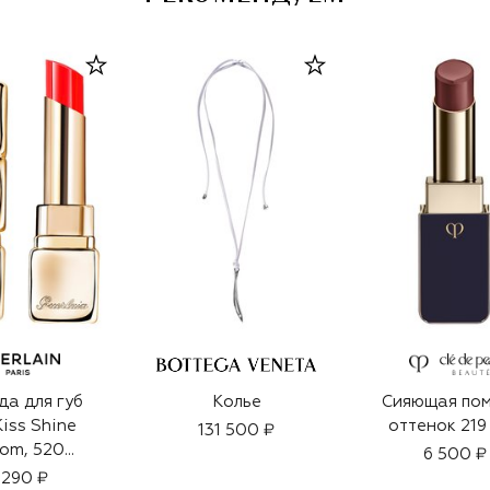
а для губ
Колье
Сияющая пом
Kiss Shine
оттенок 219 
131 500 ₽
om, 520
6 500 ₽
ние любви
 290 ₽