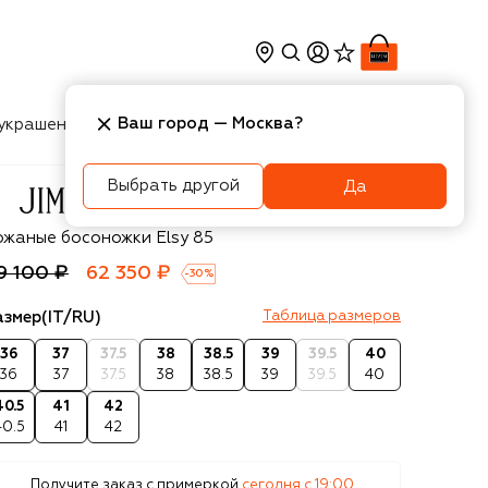
Ваш город —
Москва
?
украшения
Косметика
Интерьер
Новости
Выбрать другой
Да
immy Choo
ожаные босоножки Elsy 85
9 100 ₽
62 350 ₽
-
30
%
азмер
(IT/RU)
Таблица размеров
36
37
37.5
38
38.5
39
39.5
40
36
37
37.5
38
38.5
39
39.5
40
40.5
41
42
40.5
41
42
Получите заказ с примеркой
сегодня c 19:00