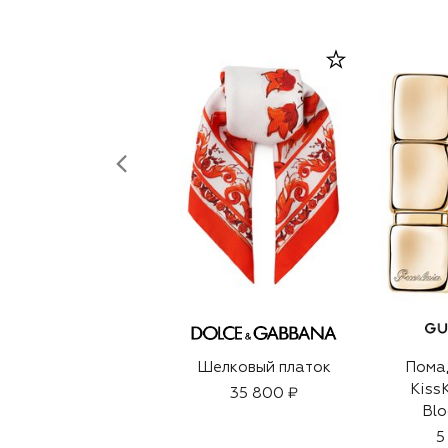
Шелковый платок
Помад
Kiss
35 800 ₽
Blo
Цвете
5