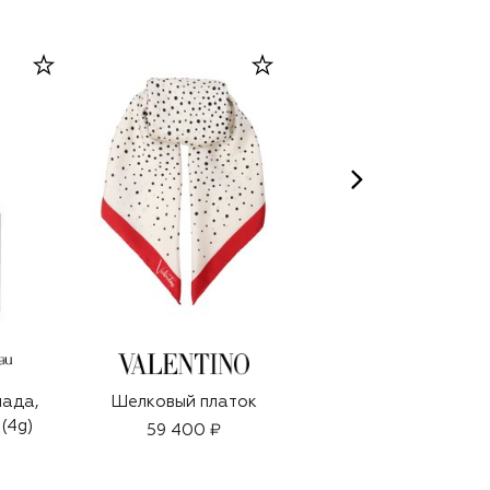
ада,
Шелковый платок
Серьги
(4g)
59 400 ₽
123 500 ₽