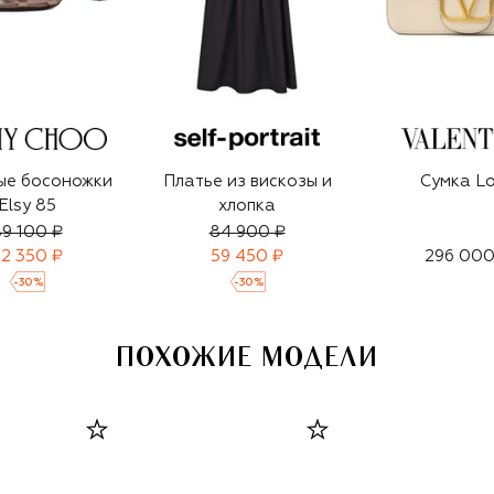
ые босоножки
Платье из вискозы и
Сумка L
Elsy 85
хлопка
9 100 ₽
84 900 ₽
2 350 ₽
59 450 ₽
296 000
-
30
%
-
30
%
ПОХОЖИЕ МОДЕЛИ