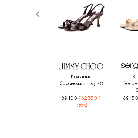
Кожаные
К
босоножки Elsy 70
босон
89 100 ₽
62 350 ₽
89 150
-
30
%