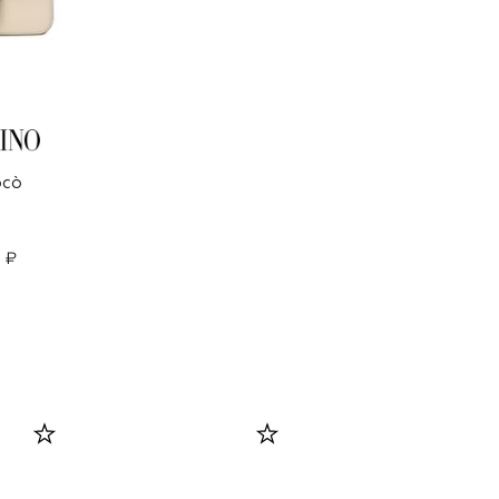
ocò
 ₽