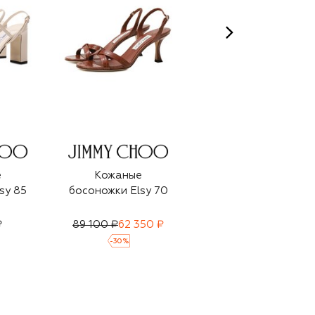
е
Кожаные
Замшевые
sy 85
босоножки Elsy 70
босоножки
₽
89 100 ₽
62 350 ₽
99 500 ₽
69 650 ₽
-
30
%
-
30
%