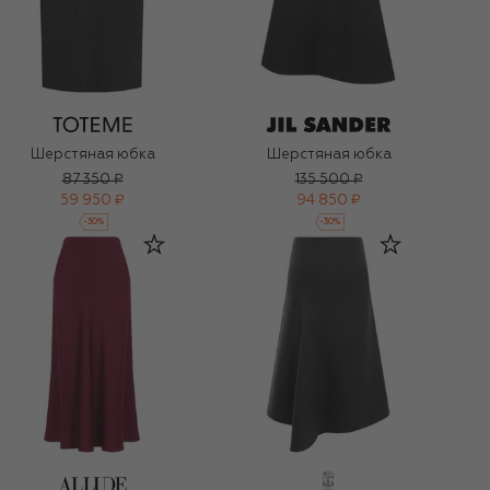
Шерстяная юбка
Шерстяная юбка
87 350 ₽
135 500 ₽
59 950 ₽
94 850 ₽
-
30
%
-
30
%