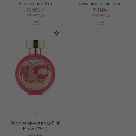
Бархатная юбка
Кожаные туфли Kabel
79 950 ₽
71 550 ₽
55 950 ₽
49 950 ₽
-
30
%
-
30
%
Парфюмерная вода Pink
Moon (75ml)
BEST-SELLER