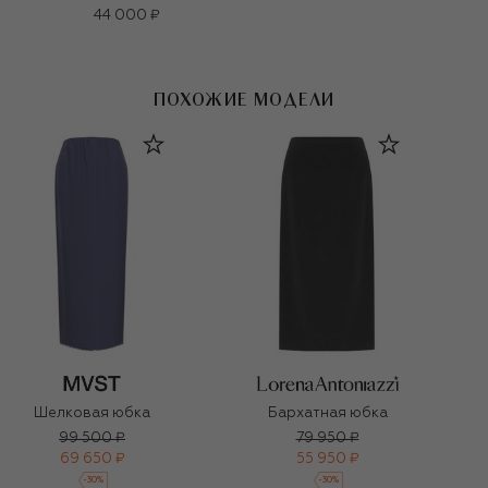
44 000 ₽
ПОХОЖИЕ МОДЕЛИ
Шелковая юбка
Бархатная юбка
99 500 ₽
79 950 ₽
69 650 ₽
55 950 ₽
-
30
%
-
30
%