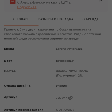
С Альфа-Банком на карту ЦУМа
Подробнее
О ТОВАРЕ
РАЗМЕРЫ И ПОСАДКА
О БРЕНДЕ
Прямую юбку с двумя карманами по бокам выполнили из
хлопкового бархата с добавлением эластана. Рядом с потайной
молнией сзади расположили фирменную звезду.
Бренд
Lorena Antoniazzi
Цвет
Бирюзовый
Состав
Хлопок: 98%; Эластан
(Полиуретан): 2%;
Страна дизайна
Италия
Артикул
7079441
Артикул производителя
G051A/9577