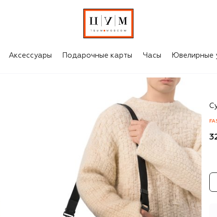
Аксессуары
Подарочные карты
Часы
Ювелирные 
Ma
С
FA
3