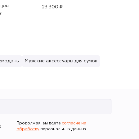
ijou
эффектом сияния,
23 300 ₽
оттенок Almond
₽
7 200 ₽
(2,2ml)
емоданы
Мужские аксессуары для сумок
Продолжая, вы даете
согласие на
е
обработку
персональных данных