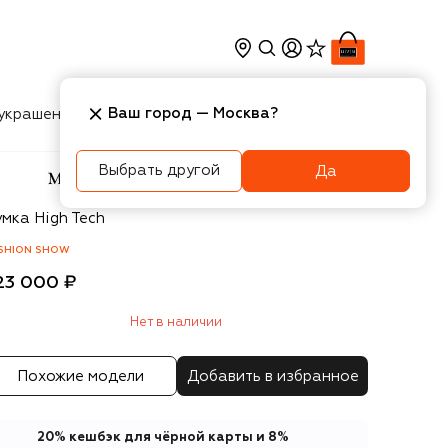
Ваш город —
Москва
?
украшения
Косметика
Интерьер
Новости
Выбрать другой
Да
ison Margiela
умка High Tech
SHION SHOW
23 000 ₽
Нет в наличии
Похожие модели
Добавить в избранное
20% кешбэк для чёрной карты и 8%