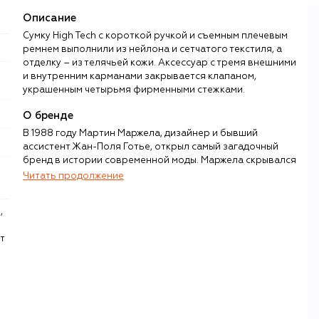
Описание
Сумку High Tech с короткой ручкой и съемным плечевым
ремнем выполнили из нейлона и сетчатого текстиля, а
отделку – из телячьей кожи. Аксессуар с тремя внешними
и внутренним карманами закрывается клапаном,
украшенным четырьмя фирменными стежками.
О бренде
В 1988 году Мартин Маржела, дизайнер и бывший
ассистент Жан-Поля Готье, открыл самый загадочный
бренд в истории современной моды. Маржела скрывался
от журналистов, отказался от логотипа, заменив его
Читать продолжение
четырьмя белыми стежками, держащими лейбл-
невидимку, печатал приглашения на показы на
оберточной бумаге, а сами шоу проводил в
заброшенных зданиях на окраинах. Однако настоящую
т
известность ему принес не флер вокруг бренда Maison
Martin Margiela, а сами вещи: культовые Tabi с
раздвоенным мысом, переосмысленные кеды немецких
солдат Replica, деконструированные жакеты, сложная и
все равно желанная одежда из пластика, металла и
мебельных тканей.