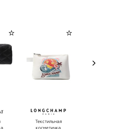
я
Текстильная
Корректор для
ка
косметичка
кожи вокруг глаз с