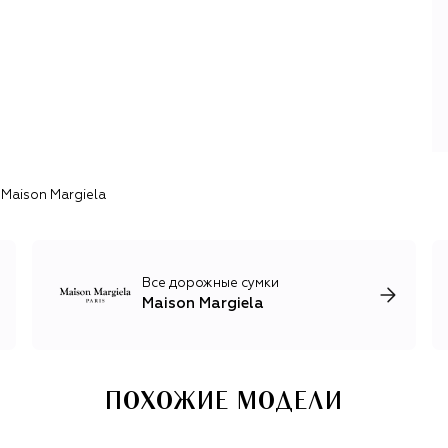
После ухода Маржелы бренд 10 лет работал с командой
анонимных дизайнеров, в 2014 году место креативного
директора занял Джон Гальяно. Француз сократил
название до Maison Margiela и привнес в эстетику
коллекций театральность и эксцентричность,
продолжая при этом характерные эксперименты с
формами, объемами и нестандартными материалами.
В 2025 году кресло креативного директора снова занял
 Maison Margiela
бельгиец, выпускник Антверпенской королевской
академии искусств и близкий Маржеле по духу
экспериментатор Гленн Мартенс, который ранее
возглавлял Y/Project и до сих пор остается главным
дизайнером Diesel.
Все дорожные сумки
Maison Margiela
ПОХОЖИЕ МОДЕЛИ