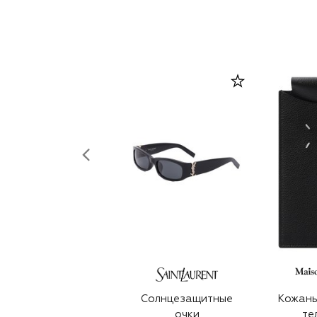
Солнцезащитные
Кожаны
очки
те