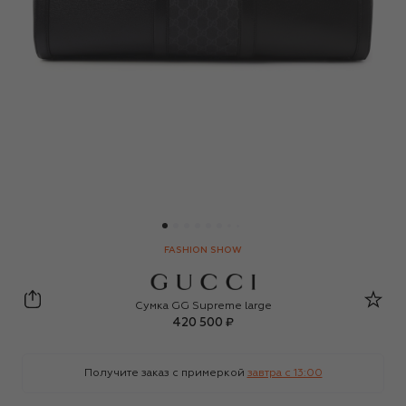
FASHION SHOW
Gucci
Сумка GG Supreme large
420 500 ₽
Получите заказ с примеркой
завтра c 13:00