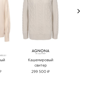
вый
Кашемировый
Кашемировый
свитер
кардиган
₽
299 500 ₽
285 000 ₽