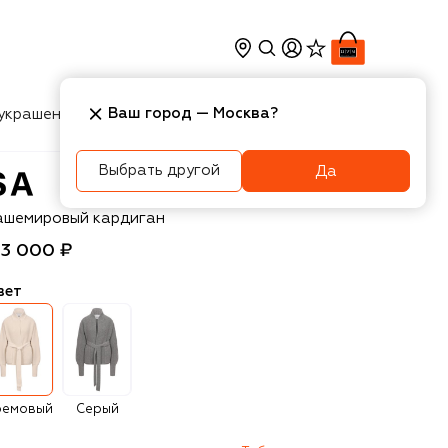
Ваш город —
Москва
?
украшения
Косметика
Интерьер
Новости
Выбрать другой
Да
ASUPHI
ашемировый кардиган
13 000 ₽
вет
ремовый
Серый