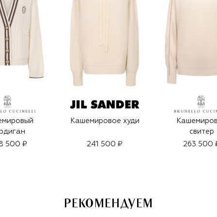
емировый
Кашемировое худи
Кашемиро
рдиган
свитер
8 500 ₽
241 500 ₽
263 500 
РЕКОМЕНДУЕМ