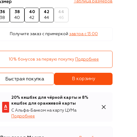
азмер
Таблица размеров
36
38
40
42
44
38
40
42
44
46
Получите заказ с примеркой
завтра c 13:00
10% бонусов за первую покупку
Подробнее
В корзину
Быстрая покупка
20% кешбэк для чёрной карты и 8%
кешбэк для оранжевой карты
С Альфа-Банком на карту ЦУМа
Подробнее