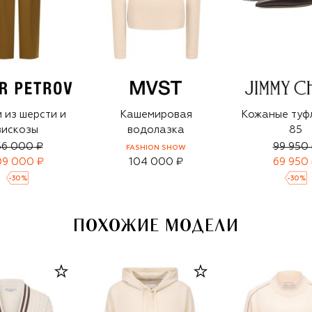
 из шерсти и
Кашемировая
Кожаные туф
вискозы
водолазка
85
56 000 ₽
99 950
FASHION SHOW
09 000 ₽
104 000 ₽
69 950
-
30
%
-
30
%
ПОХОЖИЕ МОДЕЛИ