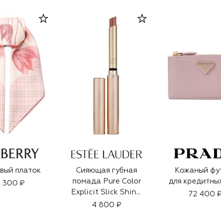
вый платок
Сияющая губная
Кожаный фу
помада Pure Color
для кредитны
 300 ₽
Explicit Slick Shine,
72 400 
902 Call 555
4 800 ₽