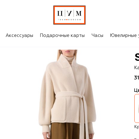
Аксессуары
Подарочные карты
Часы
Ювелирные 
S
К
3
Ц
К