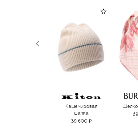
Кашемировая
Шелко
шапка
69
39 600 ₽