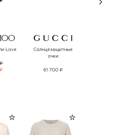
ли Love
Солнцезащитные
Серьги-кольца
очки
Stealing Beauty
 ₽
 ₽
61 700 ₽
17 900 ₽