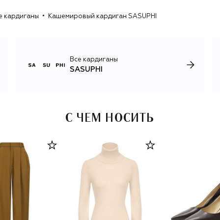
пальто-халаты расслабленного силуэта.
е кардиганы
Кашемировый кардиган SASUPHI
Все кардиганы
SASUPHI
С ЧЕМ НОСИТЬ