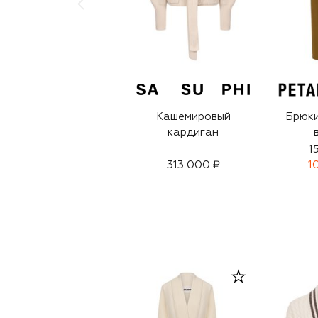
Кашемировый
Брюки
кардиган
1
313 000 ₽
1