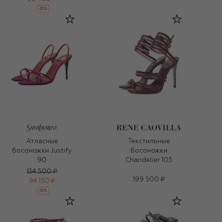
-
30
%
Атласные
Текстильные
босоножки Justify
босоножки
90
Chandelier 105
134 500 ₽
199 500 ₽
94 150 ₽
-
30
%