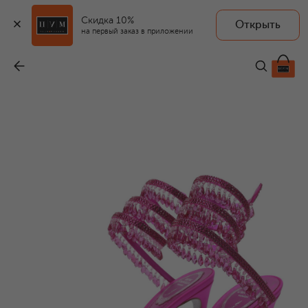
Скидка 10%
Открыть
на первый заказ в приложении
Текстильные босоножки Chandelier 105
-
199 500 ₽