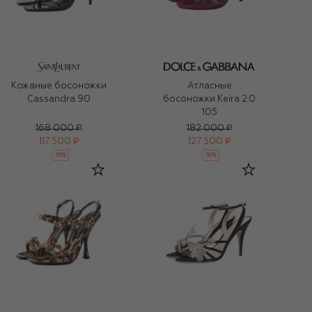
Кожаные босоножки
Атласные
Cassandra 90
босоножки Keira 2.0
105
168 000 ₽
182 000 ₽
117 500 ₽
127 500 ₽
-
30
%
-
30
%