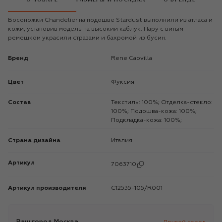
Босоножки Chandelier на подошве Stardust выполнили из атласа и
кожи, установив модель на высокий каблук. Пару с витым
ремешком украсили стразами и бахромой из бусин.
Бренд
Rene Caovilla
Цвет
Фуксия
Состав
Текстиль: 100%; Отделка-стекло:
100%; Подошва-кожа: 100%;
Подкладка-кожа: 100%;
Страна дизайна
Италия
Артикул
7063710
Артикул производителя
C12535-105/R001