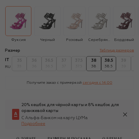
Фуксия
Черный
Розовый
Серебряный
Бордовый
Размер
Таблица размеров
IT
35
36
36.5
37
37.5
38
38.5
39
39
35
36
36.5
37
37.5
38
38.5
39
39
RU
Получите заказ с примеркой
сегодня c 14:00
20% кешбэк для чёрной карты и 8% кешбэк для
оранжевой карты
С Альфа-Банком на карту ЦУМа
Подробнее
О ТОВАРЕ
РАЗМЕРЫ И ПОСАДКА
О БРЕНДЕ