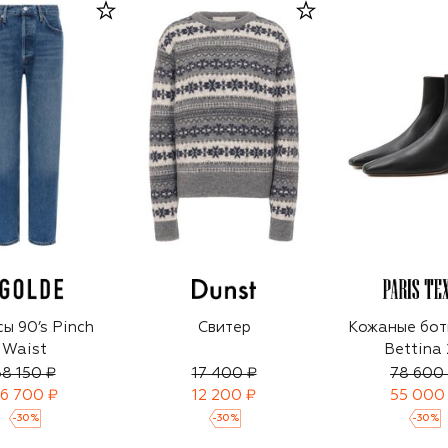
ы 90’s Pinch
Свитер
Кожаные бот
Waist
Bettina 
38 150 ₽
17 400 ₽
78 600
6 700 ₽
12 200 ₽
55 000
-
30
%
-
30
%
-
30
%