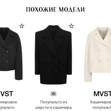
ПОХОЖИЕ МОДЕЛИ
емировое
Полупальто из
Кашемиро
упальто
шерсти и кашемира
полупаль