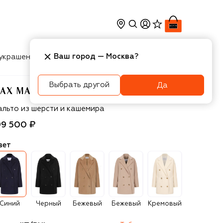
Ваш город —
Москва
?
украшения
Косметика
Интерьер
Новости
Выбрать другой
Да
AX MARA
ax Mara
альто из шерсти и кашемира
99 500 ₽
вет
Синий
Черный
Бежевый
Бежевый
Кремовый