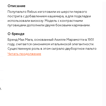
Описание
Полупальто Rebus изготовили из шерсти первого
пострига с добавлением кашемира, а для подкладки
использовали вискозу. Модель с контрастными
пуговицами дополнили двумя боковыми карманами.
О бренде
Бренд Max Mara, основанный Акилле Марамотти в 1951
году, считается синонимом итальянской элегантности.
Существенную роль в этом сыграло двубортное пальто
101801, созданное в 1981 году дизайнером Анной Марией
Читать продолжение
Береттой. Точно попавший в дух времени маскулинный
силуэт, выверенная длина 120 см, которая подходит
женщинам любого роста, и карамельный оттенок
сделали его одной из самых популярных вещей в
истории современной моды. Эта модель десятилетиями
не теряет актуальности и ежегодно появляется в
постоянной коллекции бренда.
,
Послевоенная европейская мода грезила Парижем,
поэтому первые коллекции Max Mara были вдохновлены
точностью кроя и красотой линий французских кутюрье.