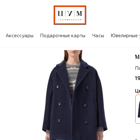
Аксессуары
Подарочные карты
Часы
Ювелирные 
M
M
П
1
Ц