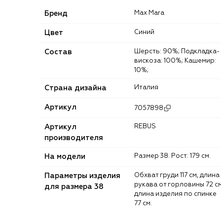
Бренд
Max Mara
Цвет
Синий
Состав
Шерсть: 90%; Подкладка-
вискоза: 100%; Кашемир:
10%;
Страна дизайна
Италия
Артикул
7057898
Артикул
REBUS
производителя
На модели
Размер 38. Рост: 179 см.
Параметры изделия
Обхват груди 117 см, длина
рукава от горловины 72 см
для размера 38
длина изделия по спинке
77 см.