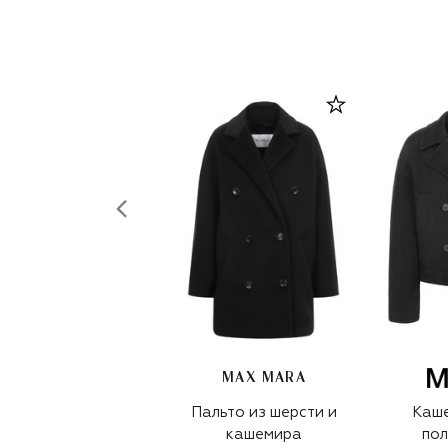
MAX MARA
Пальто из шерсти и
Каш
кашемира
пол