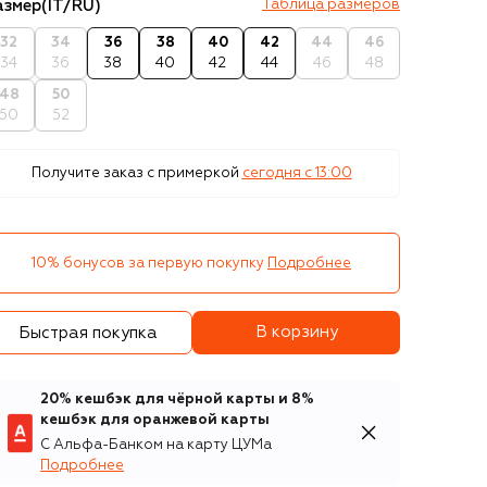
азмер
(IT/RU)
Таблица размеров
32
34
36
38
40
42
44
46
34
36
38
40
42
44
46
48
48
50
50
52
Получите заказ с примеркой
сегодня c 13:00
10% бонусов за первую покупку
Подробнее
В корзину
Быстрая покупка
20% кешбэк для чёрной карты и 8%
кешбэк для оранжевой карты
С Альфа-Банком на карту ЦУМа
Подробнее