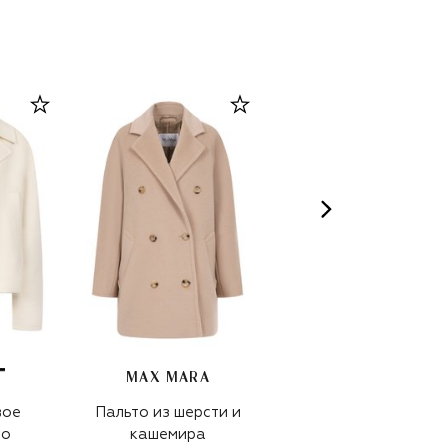
MAX MARA
вое
Пальто из шерсти и
Полупальто из
то
кашемира
шерсти и кашемира