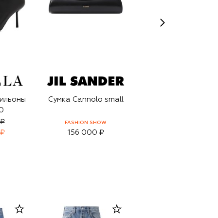
ильоны
Сумка Cannolo small
Солнцезащитные
0
очки
 ₽
FASHION SHOW
 ₽
156 000 ₽
55 800 ₽