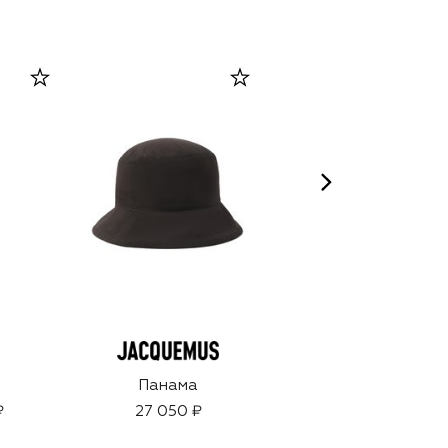
Панама
Фитотональный
крем Ultra Éclat,
₽
27 050 ₽
оттенок 2N1 (30ml)