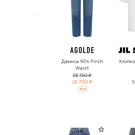
Джинсы 90’s Pinch
Хлопко
Waist
38 150 ₽
26 700 ₽
5
-
30
%