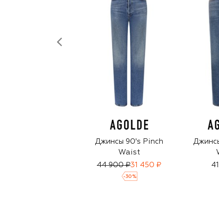
Джинсы 90's Pinch
Джинсы
Waist
44 900 ₽
31 450 ₽
41
-
30
%