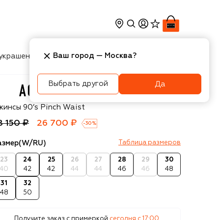
Ваш город —
Москва
?
украшения
Косметика
Интерьер
Новости
Выбрать другой
Да
golde
жинсы 90’s Pinch Waist
8 150 ₽
26 700 ₽
-
30
%
азмер
(W/RU)
Таблица размеров
23
24
25
26
27
28
29
30
40
42
42
44
44
46
46
48
31
32
48
50
Получите заказ с примеркой
сегодня c 17:00