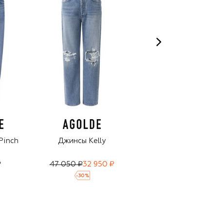
Pinch
Джинсы Kelly
Джинсы High Rise
Laurel Canyon
₽
47 050 ₽
32 950 ₽
42 400 ₽
29 700 ₽
-
30
%
-
30
%