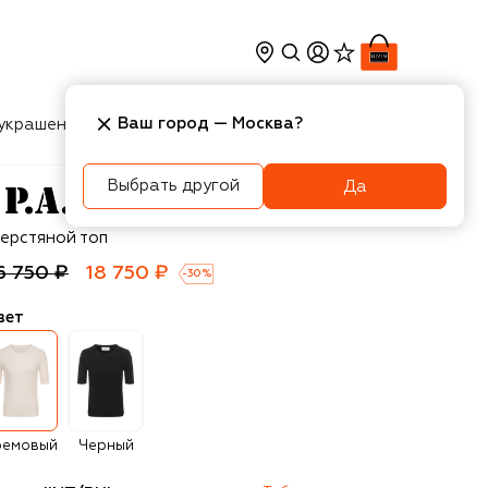
Ваш город —
Москва
?
украшения
Косметика
Интерьер
Новости
Выбрать другой
Да
A.R.O.S.H.
ерстяной топ
6 750 ₽
18 750 ₽
-
30
%
вет
ремовый
Черный