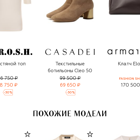
стяной топ
Текстильные
Клатч Elo
ботильоны Cleo 50
6 750 ₽
99 500 ₽
FASHION S
18 750 ₽
69 650 ₽
170 500
-
30
%
-
30
%
ПОХОЖИЕ МОДЕЛИ