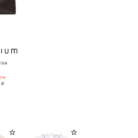
isa
HOW
 ₽