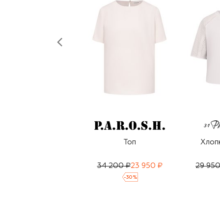
Топ
Хлоп
34 200 ₽
23 950 ₽
29 950
-
30
%