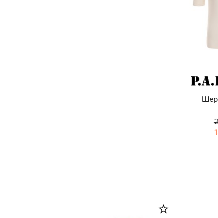
Шер
2