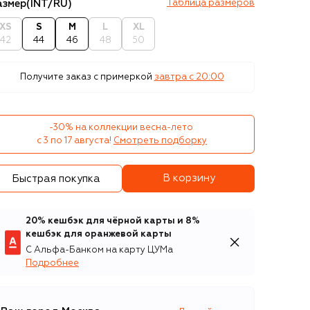
азмер
(INT/RU)
Таблица размеров
XS
S
M
L
XL
42
44
46
48
50
Получите заказ с примеркой
завтра c 20:00
-30% на коллекции весна-лето 

с 3 по 17 августа!
Смотреть подборку
В корзину
Быстрая покупка
20% кешбэк для чёрной карты и 8%
кешбэк для оранжевой карты
С Альфа-Банком на карту ЦУМа
Подробнее