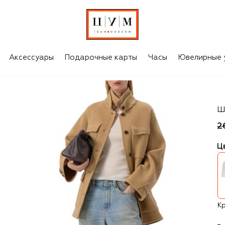
Аксессуары
Подарочные карты
Часы
Ювелирные 
P.
Ш
2
Ц
К