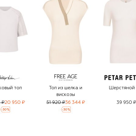
ковый топ
Топ из шелка и
Шерстяной 
вискозы
 ₽
20 950 ₽
51 920 ₽
36 344 ₽
39 950 
-
30
%
-
30
%