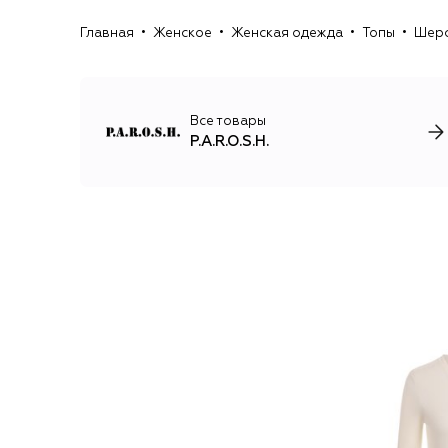
Главная
Женское
Женская одежда
Топы
Шерс
Все товары
P.A.R.O.S.H.