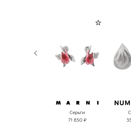
Серьги
С
71 850 ₽
3