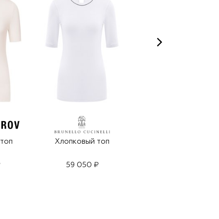
топ
Хлопковый топ
Атласный топ
₽
59 050 ₽
45 950 ₽