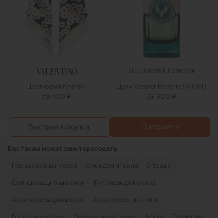
ELECTIMUSS LONDON
Шелковый платок
Духи Vesper Reverie (100ml)
59 400 ₽
39 900 ₽
В корзину
Быстрая покупка
Вас также может заинтересовать
Горнолыжные маски
Очки для чтения
Оправы
Солнцезащитные очки
Футляры для очков
Аксессуары для волос
Аксессуары из кожи
Головные уборы
Прочие аксессуары
Зонты
Перчатки