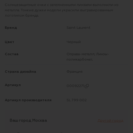
Солнцезащитные очки с затемненными линзами выполнили из
металла. Тонкие дужки модели украсили выгравированным
логотипом бренда.
Бренд
Saint Laurent
Цвет
Черный
Состав
Оправа-металл; Линзы-
поликарбонат;
Страна дизайна
Франция
Артикул
00092271
Артикул производителя
SL 799 002
Ваш город
Москва
Другой город