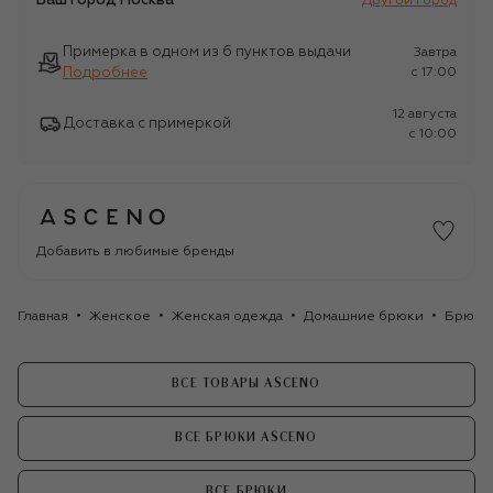
Ваш город
Москва
Другой город
Примерка в одном из 6 пунктов выдачи
Завтра
Подробнее
c 17:00
12 августа
Доставка с примеркой
c 10:00
Добавить в любимые бренды
Главная
Женское
Женская одежда
Домашние брюки
Брюки
ВСЕ ТОВАРЫ ASCENO
ВСЕ БРЮКИ ASCENO
ВСЕ БРЮКИ