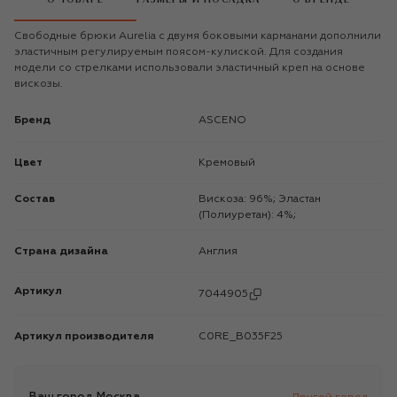
Свободные брюки Aurelia с двумя боковыми карманами дополнили
эластичным регулируемым поясом-кулиской. Для создания
модели со стрелками использовали эластичный креп на основе
вискозы.
Бренд
ASCENO
Цвет
Кремовый
Состав
Вискоза: 96%; Эластан
(Полиуретан): 4%;
Страна дизайна
Англия
Артикул
7044905
Артикул производителя
C0RE_B035F25