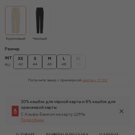
Кремовый
Черный
Размер
INT
XS
S
M
L
XL
42
44
46
48
50
RU
Получите заказ с примеркой
завтра c 17:00
20% кешбэк для чёрной карты и 8% кешбэк для
оранжевой карты
С Альфа-Банком на карту ЦУМа
Подробнее
О ТОВАРЕ
РАЗМЕРЫ И ПОСАДКА
О БРЕНДЕ