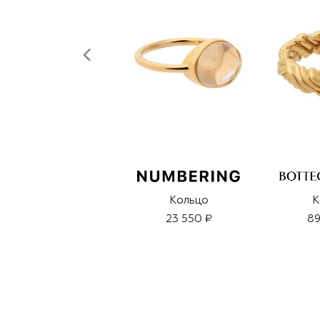
Кольцо
К
23 550 ₽
89