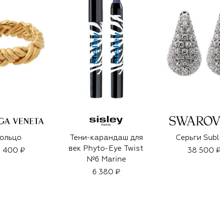
ольцо
Тени-карандаш для
Серьги Sub
век Phyto-Eye Twist
 400 ₽
38 500 
№6 Marine
6 380 ₽