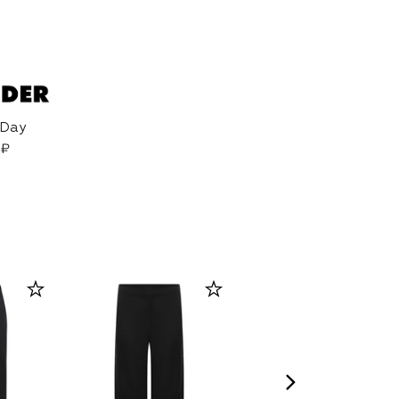
-Day
 ₽