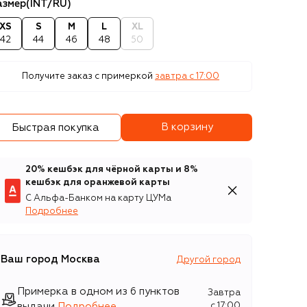
азмер
(INT/RU)
XS
S
M
L
XL
42
44
46
48
50
Получите заказ с примеркой
завтра c 17:00
В корзину
Быстрая покупка
20% кешбэк для чёрной карты и 8%
кешбэк для оранжевой карты
С Альфа-Банком на карту ЦУМа
Подробнее
Ваш город
Москва
Другой город
Примерка в одном из 6 пунктов
Завтра
выдачи
Подробнее
c 17:00