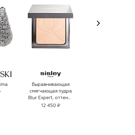
lima
Выравнивающая
Браслет
смягчающая пудра
₽
14 650 ₽
Blur Expert, оттенок
0 светлый (11g)
12 450 ₽