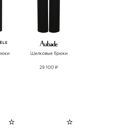
рюки
Шелковые брюки
Брюки из вискозы
₽
29 100 ₽
44 400 ₽