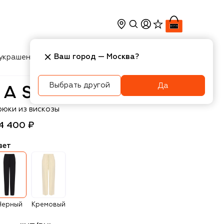
Ваш город —
Москва
?
украшения
Косметика
Интерьер
Новости
Выбрать другой
Да
SCENO
рюки из вискозы
4 400 ₽
вет
Черный
Кремовый