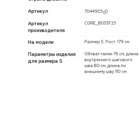
Артикул
7044905
Артикул
C0RE_B035F25
производителя
На модели
Размер S. Рост: 179 см.
Параметры изделия
Обхват талии 76 см, длина
внутреннего шагового
для размера S
шва 80 см, длина по
внешнему шву 110 см.