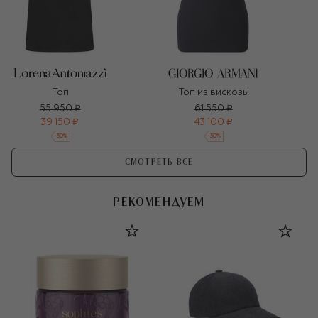
Топ
Топ из вискозы
55 950 ₽
61 550 ₽
39 150 ₽
43 100 ₽
-
30
%
-
30
%
СМОТРЕТЬ ВСЕ
РЕКОМЕНДУЕМ