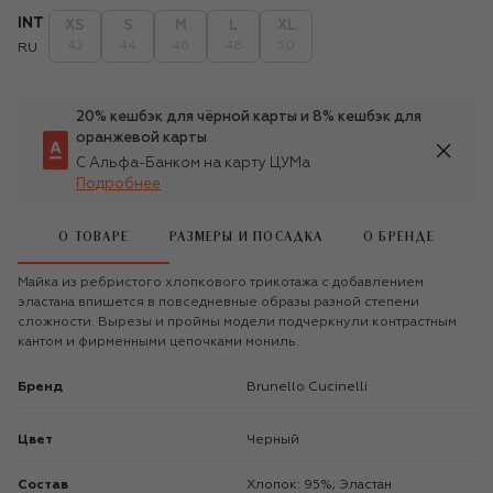
INT
XS
S
M
L
XL
42
44
46
48
50
RU
20% кешбэк для чёрной карты и 8% кешбэк для
оранжевой карты
С Альфа-Банком на карту ЦУМа
Подробнее
О ТОВАРЕ
РАЗМЕРЫ И ПОСАДКА
О БРЕНДЕ
Майка из ребристого хлопкового трикотажа с добавлением
эластана впишется в повседневные образы разной степени
сложности. Вырезы и проймы модели подчеркнули контрастным
кантом и фирменными цепочками мониль.
Бренд
Brunello Cucinelli
Цвет
Черный
Состав
Хлопок: 95%; Эластан