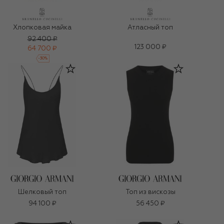
Хлопковая майка
Атласный топ
92 400 ₽
123 000 ₽
64 700 ₽
-
30
%
Шелковый топ
Топ из вискозы
94 100 ₽
56 450 ₽