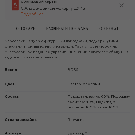
оранжевой карты
С Альфа-Банком на карту ЦУМа
Подробнее
О ТОВАРЕ
РАЗМЕРЫ И ПОСАДКА
О БРЕНДЕ
Кроссовки Carlynn с фигурными накладками, подчеркнутыми
стежками в тон, выполнили из замши. Пару с протектором на
многослойной подошве украсили тисненым логотипом сбоку и на
заднике с кожаной вставкой.
Бренд
BOSS
Цвет
Светло-бежевый
Состав
Подошва-резина: 60%; Подошва-
полимер: 40%; Подкладка-
текстиль: 100%; Кожа: 100%;
Страна дизайна
Германия
Артикул
7038361