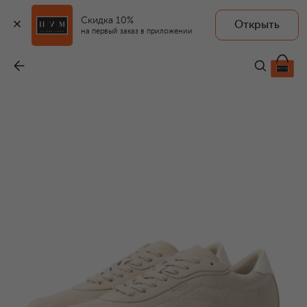
Скидка 10%
Открыть
на первый заказ в приложении
Замшевые кроссовки Carlynn
-
16 750 ₽