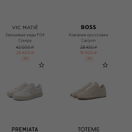
Замшевые кеды F04
Кожаные кроссовки
Creepy
Carlynn
42 000 ₽
28 450 ₽
29 400 ₽
19 900 ₽
-
30
%
-
30
%