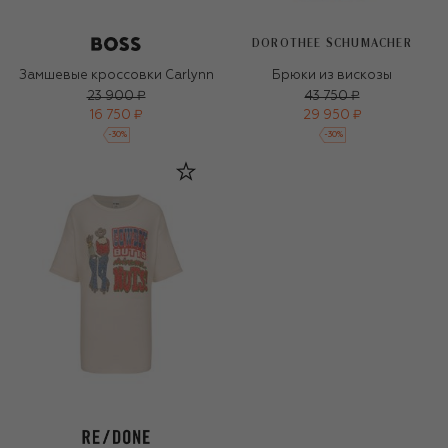
DOROTHEE SCHUMACHER
Замшевые кроссовки Carlynn
Брюки из вискозы
23 900 ₽
43 750 ₽
16 750 ₽
29 950 ₽
-
30
%
-
30
%