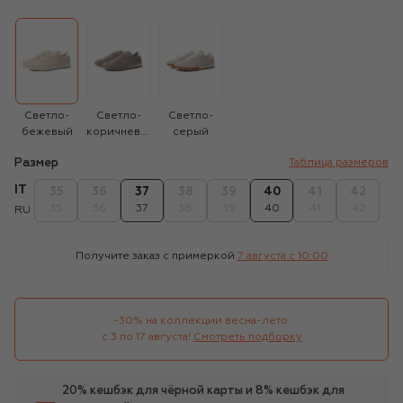
Светло-
Светло-
Светло-
бежевый
коричневый
серый
Размер
Таблица размеров
IT
35
36
37
38
39
40
41
42
35
36
37
38
39
40
41
42
RU
Получите заказ с примеркой
7 августа c 10:00
-30% на коллекции весна-лето 

с 3 по 17 августа!
Смотреть подборку
20% кешбэк для чёрной карты и 8% кешбэк для