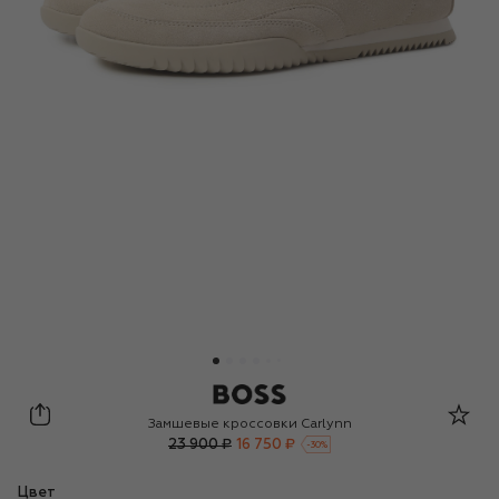
BOSS
Замшевые кроссовки Carlynn
23 900 ₽
16 750 ₽
-
30
%
Цвет