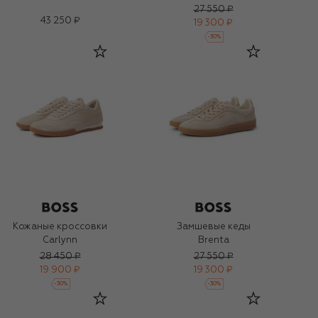
27 550 ₽
43 250 ₽
19 300 ₽
-
30
%
Кожаные кроссовки
Замшевые кеды
Carlynn
Brenta
28 450 ₽
27 550 ₽
19 900 ₽
19 300 ₽
-
30
%
-
30
%