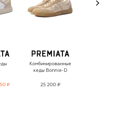
еды
Комбинированные
Замшевые кеды
кеды Bonnie-D
Medalist
50 ₽
25 200 ₽
24 350 ₽
17 050 ₽
-
30
%