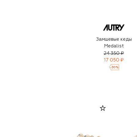
Замшевые кеды
Medalist
24 350 ₽
17 050 ₽
-
30
%