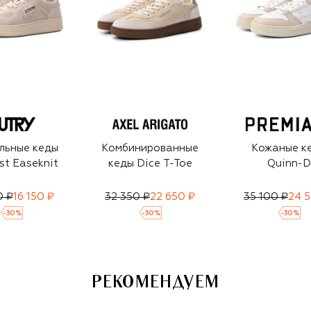
льные кеды
Комбинированные
Кожаные к
st Easeknit
кеды Dice T-Toe
Quinn-D
0 ₽
16 150 ₽
32 350 ₽
22 650 ₽
35 100 ₽
24 5
-
30
%
-
30
%
-
30
%
РЕКОМЕНДУЕМ