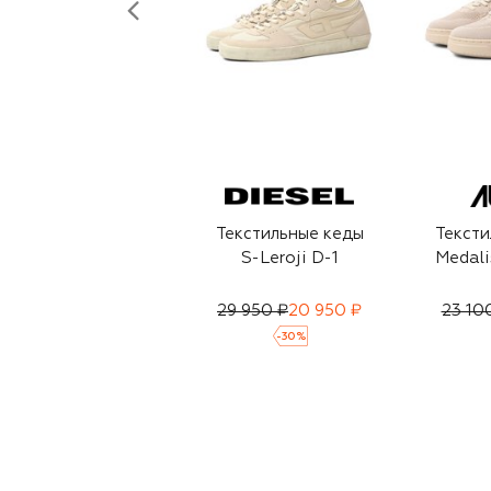
Текстильные кеды
Тексти
S-Leroji D-1
Medali
29 950 ₽
20 950 ₽
23 10
-
30
%