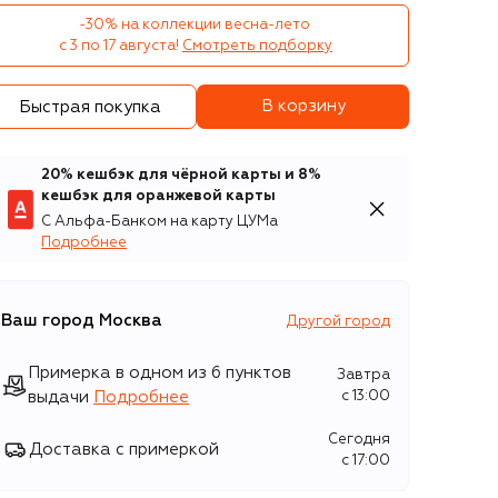
-30% на коллекции весна-лето 

с 3 по 17 августа!
Смотреть подборку
В корзину
Быстрая покупка
20% кешбэк для чёрной карты и 8%
кешбэк для оранжевой карты
С Альфа-Банком на карту ЦУМа
Подробнее
Ваш город
Москва
Другой город
Примерка в одном из 6 пунктов
Завтра
выдачи
Подробнее
c 13:00
Сегодня
Доставка с примеркой
c 17:00