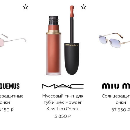
езащитные
Муссовый тинт для
Солнцезащи
очки
губ и щек Powder
очки
Kiss Lip+Cheek
6 150 ₽
67 950 
Mousse, оттенок
3 850 ₽
Date-Maker (5ml)