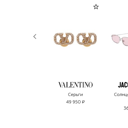
Серьги
Солнц
49 950 ₽
3