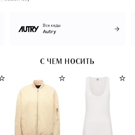
художником Робом Прюиттом.
Сегодня Autry выпускает более десяти моделей кед и
кроссовок для мужчин и женщин, каждая из которых
Все кеды
представлена в нескольких вариациях. Среди ключевых
Autry
моделей — культовые Medalist, кеды Dallas,
вдохновленные архивной теннисной обувью, беговая
модель Reelwind, а также линейка Super Vintage из
состаренной кожи.
С ЧЕМ НОСИТЬ