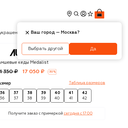
Ваш город —
Москва
?
украшения
Косметика
Интерьер
Новости
Выбрать другой
Да
try
амшевые кеды Medalist
4 350 ₽
17 050 ₽
-
30
%
азмер
Таблица размеров
36
37
38
39
40
41
42
36
37
38
39
40
41
42
Получите заказ с примеркой
сегодня c 17:00