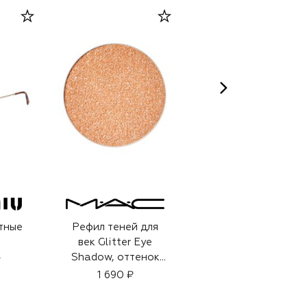
тные
Рефил теней для
Солнцезащитные
век Glitter Eye
очки
Shadow, оттенок
₽
31 200 ₽
Oh So Guilty (1g)
1 690 ₽