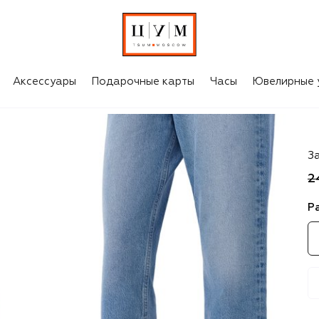
Аксессуары
Подарочные карты
Часы
Ювелирные 
Au
З
2
Р