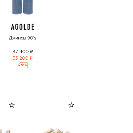
Джинсы 90's
47 400 ₽
33 200 ₽
-
30
%