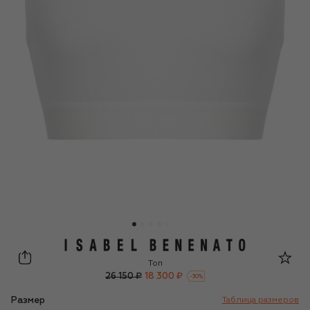
Isabel Benenato
Топ
26 150 ₽
18 300 ₽
-
30
%
Размер
Таблица размеров