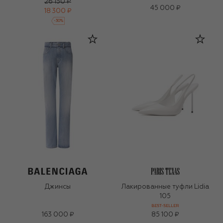
26 150 ₽
45 000 ₽
18 300 ₽
-
30
%
Джинсы
Лакированные туфли Lidia
105
BEST-SELLER
163 000 ₽
85 100 ₽