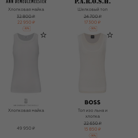
Хлопковая майка
Шелковый топ
32 800 ₽
24 700 ₽
22 950 ₽
17 300 ₽
-
30
%
-
30
%
Хлопковая майка
Топ изо льна и
хлопка
22 650 ₽
49 950 ₽
15 850 ₽
-
30
%