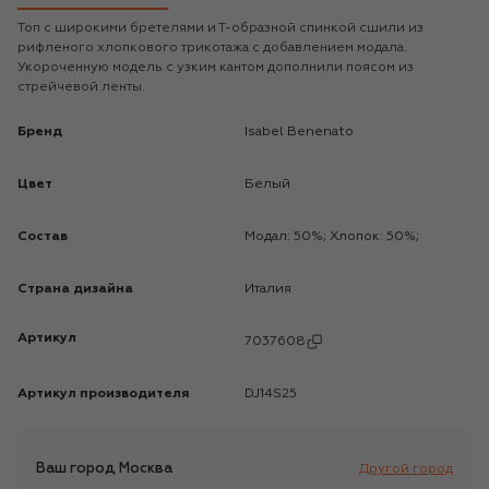
Топ с широкими бретелями и Т-образной спинкой сшили из
рифленого хлопкового трикотажа с добавлением модала.
Укороченную модель с узким кантом дополнили поясом из
стрейчевой ленты.
Бренд
Isabel Benenato
Цвет
Белый
Состав
Модал: 50%; Хлопок: 50%;
Страна дизайна
Италия
Артикул
7037608
Артикул производителя
DJ14S25
Ваш город
Москва
Другой город