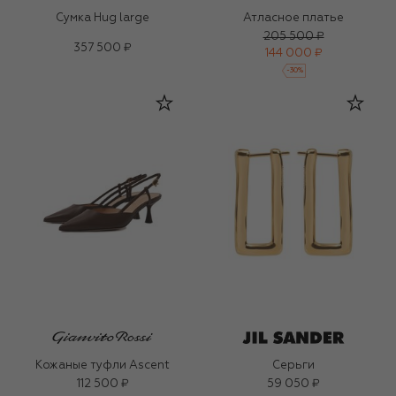
Сумка Hug large
Атласное платье
205 500 ₽
357 500 ₽
144 000 ₽
-
30
%
Кожаные туфли Ascent
Серьги
112 500 ₽
59 050 ₽