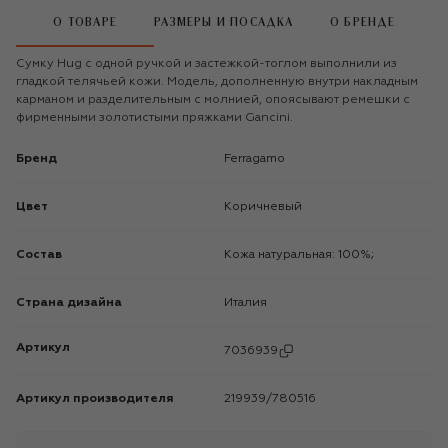
О ТОВАРЕ
РАЗМЕРЫ И ПОСАДКА
О БРЕНДЕ
Сумку Hug с одной ручкой и застежкой-тоглом выполнили из
гладкой телячьей кожи. Модель, дополненную внутри накладным
карманом и разделительным с молнией, опоясывают ремешки с
фирменными золотистыми пряжками Gancini.
Бренд
Ferragamo
Цвет
Коричневый
Состав
Кожа натуральная: 100%;
Страна дизайна
Италия
Артикул
7036939
Артикул производителя
219939/780516