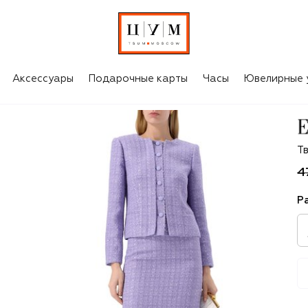
Аксессуары
Подарочные карты
Часы
Ювелирные 
Em
Т
4
Р