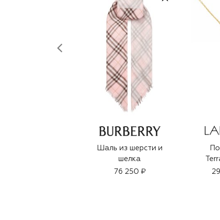
Шаль из шерсти и
По
шелка
Ter
76 250 ₽
29