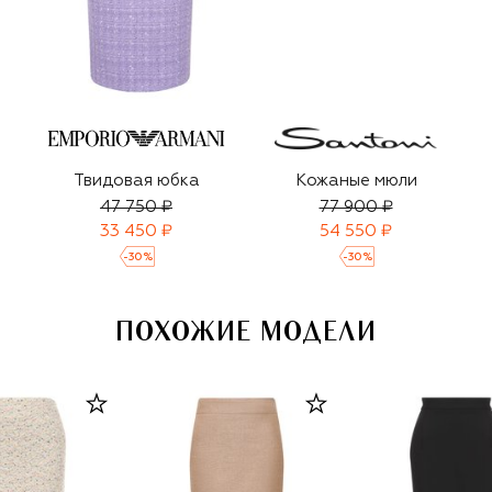
Твидовая юбка
Кожаные мюли
47 750 ₽
77 900 ₽
33 450 ₽
54 550 ₽
-
30
%
-
30
%
ПОХОЖИЕ МОДЕЛИ