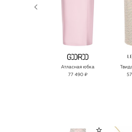
L
Атласная юбка
Твид
77 490 ₽
57