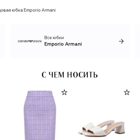
аксессуаров и обуви: головные уборы, кроссовки,
овая юбка Emporio Armani
повседневные и вечерние туфли, рюкзаки, лаконичные
сумки и часы.
Все юбки
Emporio Armani
С ЧЕМ НОСИТЬ