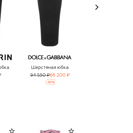
юбка
Шерстяная юбка
Твидовая юбка
₽
94 550 ₽
66 200 ₽
39 250 ₽
-
30
%