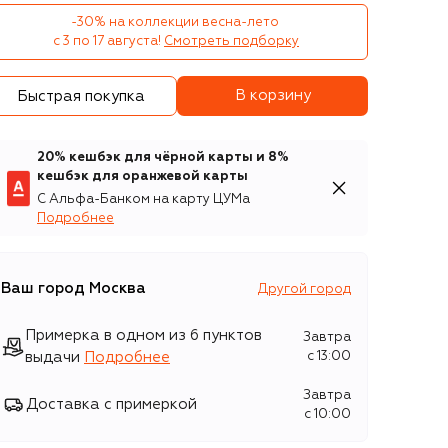
-30% на коллекции весна-лето 

с 3 по 17 августа!
Смотреть подборку
В корзину
Быстрая покупка
20% кешбэк для чёрной карты и 8%
кешбэк для оранжевой карты
С Альфа-Банком на карту ЦУМа
Подробнее
Ваш город
Москва
Другой город
Примерка в одном из 6 пунктов
Завтра
выдачи
Подробнее
c 13:00
Завтра
Доставка с примеркой
c 10:00