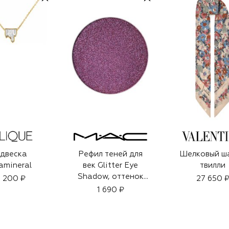
двеска
Рефил теней для
Шелковый ш
ramineral
век Glitter Eye
твилли
Shadow, оттенок
 200 ₽
27 650 
Can't Stop Don't
1 690 ₽
Stop (1g)