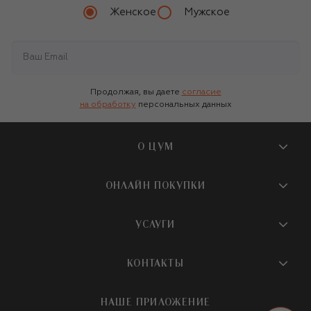
Женское
Мужское
Продолжая, вы даете
согласие
на обработку
персональных данных
О ЦУМ
О магазине
ОНЛАЙН ПОКУПКИ
Новости и события
Вопросы и ответы
УСЛУГИ
Бутики и ПВЗ ЦУМ
Мобильное приложение
Контакты
Шопинг-сервисы
КОНТАКТЫ
Доставка
Наша история
Шопинг со стилистом ЦУМ
Обмен и возврат
+7 495 933 73 00
Карьера
НАШЕ ПРИЛОЖЕНИЕ
Подарочная карта