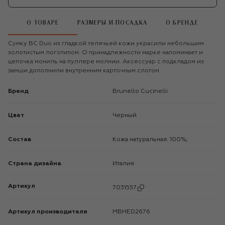
О ТОВАРЕ
РАЗМЕРЫ И ПОСАДКА
О БРЕНДЕ
Сумку BC Duo из гладкой телячьей кожи украсили небольшим
золотистым логотипом. О принадлежности марке напоминает и
цепочка мониль на пуллере молнии. Аксессуар с подкладом из
замши дополнили внутренним карточным слотом.
Бренд
Brunello Cucinelli
Цвет
Черный
Состав
Кожа натуральная: 100%;
Страна дизайна
Италия
Артикул
7031557
Артикул производителя
MBHED2676