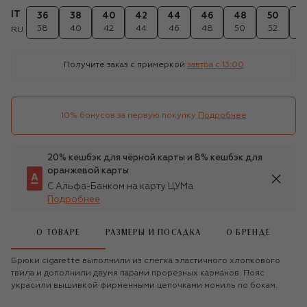
IT
36
38
40
42
44
46
48
50
5
38
40
42
44
46
48
50
52
5
RU
Получите заказ с примеркой
завтра c 13:00
10% бонусов за первую покупку
Подробнее
20% кешбэк для чёрной карты и 8% кешбэк для
оранжевой карты
С Альфа-Банком на карту ЦУМа
Подробнее
О ТОВАРЕ
РАЗМЕРЫ И ПОСАДКА
О БРЕНДЕ
Брюки cigarette выполнили из слегка эластичного хлопкового
твила и дополнили двумя парами прорезных карманов. Пояс
украсили вышивкой фирменными цепочками мониль по бокам.