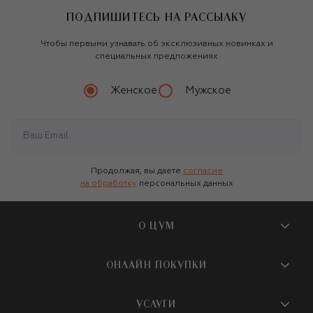
ПОДПИШИТЕСЬ НА РАССЫЛКУ
Чтобы первыми узнавать об эксклюзивных новинках и
специальных предложениях
Женское
Мужское
Продолжая, вы даете
согласие
на обработку
персональных данных
О ЦУМ
О магазине
ОНЛАЙН ПОКУПКИ
Новости и события
Вопросы и ответы
УСЛУГИ
Бутики и ПВЗ ЦУМ