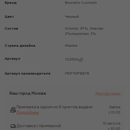
Бренд
Brunello Cucinelli
Цвет
Черный
Состав
Хлопок: 97%; Эластан
(Полиуретан): 3%;
Страна дизайна
Италия
Артикул
7031510
Артикул производителя
M0F70P8878
Ваш город
Москва
Другой город
Примерка в одном из 6 пунктов выдачи
Завтра
Подробнее
c 13:00
10 августа
Доставка с примеркой
c 10:00