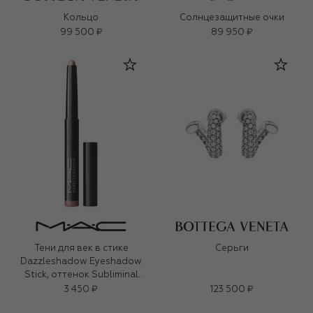
Кольцо
Солнцезащитные очки
99 500 ₽
89 950 ₽
Тени для век в стике
Серьги
Dazzleshadow Eyeshadow
Stick, оттенок Subliminal
Spark (1,6g)
3 450 ₽
123 500 ₽