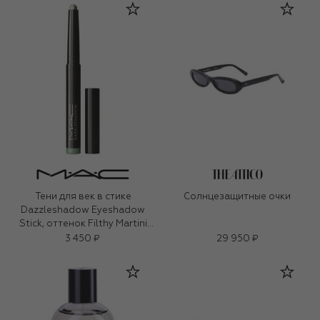
Тени для век в стике
Солнцезащитные очки
Dazzleshadow Eyeshadow
Stick, оттенок Filthy Martini
(1,6g)
3 450 ₽
29 950 ₽