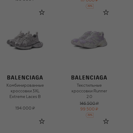
117 000 ₽
-
30
%
Комбинированные
Текстильные
кроссовки 3XL
кроссовки Runner
Extreme Laces B
2.0
146 500 ₽
194 000 ₽
99 500 ₽
-
30
%