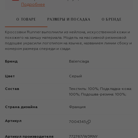
Подробнее
О ТОВАРЕ
РАЗМЕРЫ И ПОСАДКА
О БРЕНДЕ
Кроссовки Runner выполнили из нейлона, искусственной кожи и
похожего на замшу материала. Модель на массивной резиновой
подошве украсили логотипом на язычке, названием линии сбоку и
номером размера спереди и сзади.
Бренд
Balenciaga
Цвет
Серый
Состав
Текстиль: 100%; Подкладка-кожа:
100%; Подошва-резина: 100%;
Страна дизайна
Франция
Артикул
7004345
Артикул производителя
772767/W3RNY