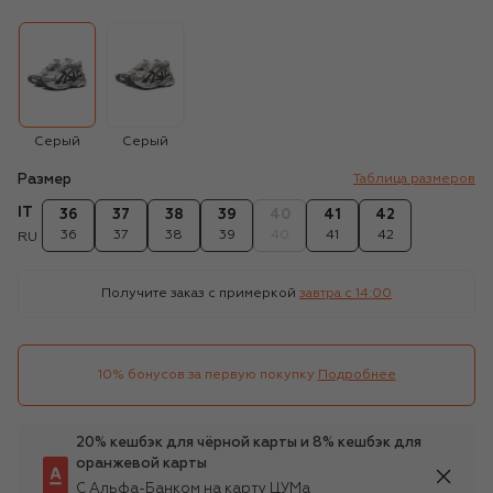
Серый
Серый
Размер
Таблица размеров
IT
36
37
38
39
40
41
42
36
37
38
39
40
41
42
RU
Получите заказ с примеркой
завтра c 14:00
10% бонусов за первую покупку
Подробнее
20% кешбэк для чёрной карты и 8% кешбэк для
оранжевой карты
С Альфа-Банком на карту ЦУМа