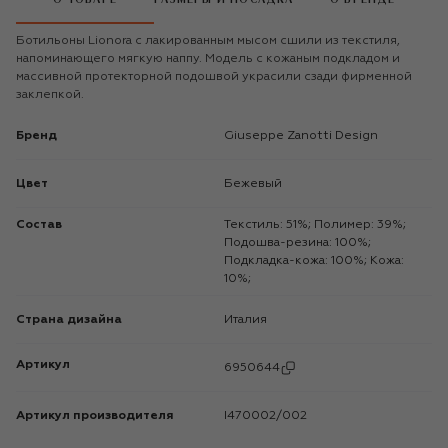
Ботильоны Lionora с лакированным мысом сшили из текстиля,
напоминающего мягкую наппу. Модель с кожаным подкладом и
массивной протекторной подошвой украсили сзади фирменной
заклепкой.
Бренд
Giuseppe Zanotti Design
Цвет
Бежевый
Состав
Текстиль: 51%; Полимер: 39%;
Подошва-резина: 100%;
Подкладка-кожа: 100%; Кожа:
10%;
Страна дизайна
Италия
Артикул
6950644
Артикул производителя
I470002/002