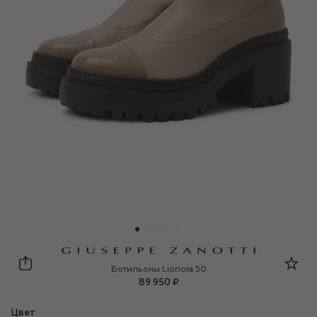
Giuseppe Zanotti Design
Ботильоны Lionora 50
89 950 ₽
Цвет