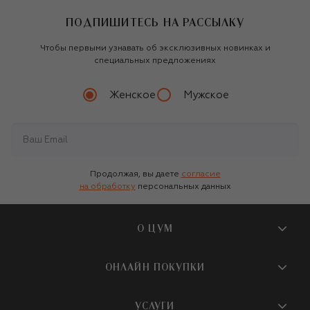
ПОДПИШИТЕСЬ НА РАССЫЛКУ
Чтобы первыми узнавать об эксклюзивных новинках и
специальных предложениях
Женское
Мужское
Продолжая, вы даете
согласие
на обработку
персональных данных
О ЦУМ
О магазине
ОНЛАЙН ПОКУПКИ
Новости и события
Вопросы и ответы
УСЛУГИ
Бутики и ПВЗ ЦУМ