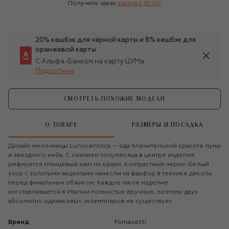
Получите заказ
завтра c 10:00
20% кешбэк для чёрной карты и 8% кешбэк для
оранжевой карты
С Альфа-Банком на карту ЦУМа
Подробнее
СМОТРЕТЬ ПОХОЖИЕ МОДЕЛИ
О ТОВАРЕ
РАЗМЕРЫ И ПОСАДКА
Дизайн мелочницы Lunocentrica — ода пленительной красоте луны
и звездного неба. С сиянием полумесяца в центре изделия
рифмуется глянцевый кант по краям. Контрастный черно-белый
узор с золотыми акцентами нанесли на фарфор в технике деколь
перед финальным обжигом. Каждое такое изделие
изготавливается в Италии полностью вручную, поэтому двух
абсолютно одинаковых экземпляров не существует.
Бренд
Fornasetti