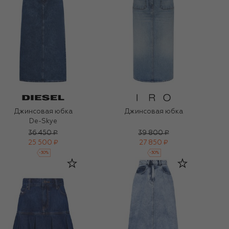
Джинсовая юбка
Джинсовая юбка
De-Skye
36 450 ₽
39 800 ₽
25 500 ₽
27 850 ₽
-
30
%
-
30
%