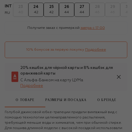
INT
23
24
25
26
27
28
29
30
40
42
42
44
44
46
46
48
RU
Получите заказ с примеркой
завтра c 17:00
10% бонусов за первую покупку
Подробнее
20% кешбэк для чёрной карты и 8% кешбэк для
оранжевой карты
С Альфа-Банком на карту ЦУМа
Подробнее
О ТОВАРЕ
РАЗМЕРЫ И ПОСАДКА
О БРЕНДЕ
Голубой джинсовой юбке-трапеции придали винтажный вид с
помощью технологии целенаправленного распыления,
требующей меньше воды и химикатов, чем при обычной стирке.
Для пошива длинной модели с высокой посадкой использовали