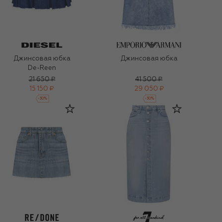
Джинсовая юбка
Джинсовая юбка
De-Reen
21 650 ₽
41 500 ₽
15 150 ₽
29 050 ₽
-
30
%
-
30
%