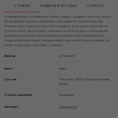
О ТОВАРЕ
РАЗМЕРЫ И ПОСАДКА
О БРЕНДЕ
Команда марки, основанной Джил Сандер, создает сумки из линии
Book grande в разных размерах. Эту самую большую версию
оттенка хаки сшили из прочного канваса, в котором переплели
хлопок и лен. Аксессуар с черным логотипом дополнили двумя
длинными ручками и внутренним карманом, выполненными из
гладкой матовой кожи. Внутри хватит места для бумаг формата А4,
зонта, кошелька и футляра с очками.
Бренд
Jil Sander
Цвет
Хаки
Состав
Текстиль: 100%; Отделка-кожа:
100%;
Страна дизайна
Германия
Артикул
5684891