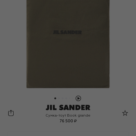
Jil Sander
Сумка-тоут Book grande
76 500 ₽