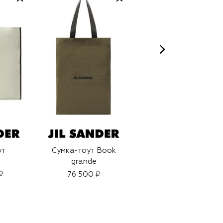
ут
Сумка-тоут Book
Сумка-тоут Roam
grande
₽
76 500 ₽
136 000 ₽