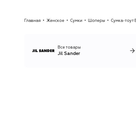
Главная
Женское
Сумки
Шоперы
Сумка-тоут B
Все товары
Jil Sander