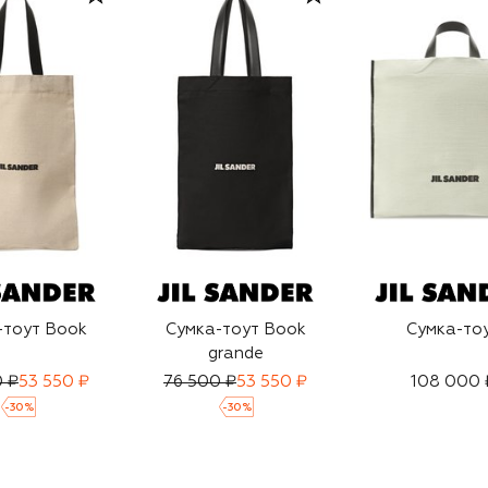
-тоут Book
Сумка-тоут Book
Сумка-то
grande
0 ₽
53 550 ₽
76 500 ₽
53 550 ₽
108 000 
-
30
%
-
30
%