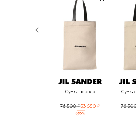
Сумка-шопер
Сумка
76 500 ₽
53 550 ₽
76 50
-
30
%