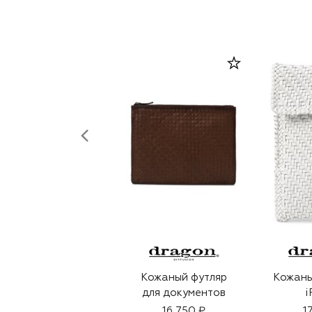
Кожаный футляр
Кожаны
для документов
i
16 750 ₽
1