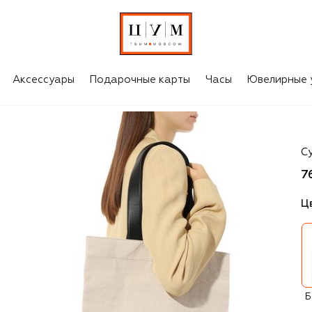
Аксессуары
Подарочные карты
Часы
Ювелирные 
Ji
С
7
Ц
Б