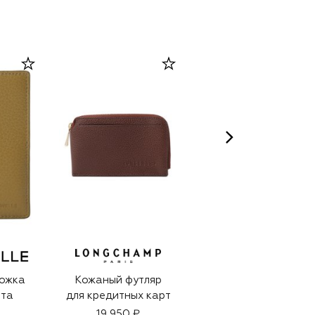
ожка
Кожаный футляр
Кожаный футляр
рта
для кредитных карт
для документов
19 950 ₽
99 900 ₽