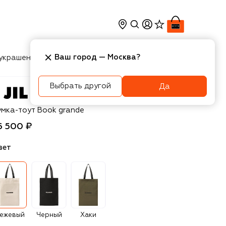
Ваш город —
Москва
?
украшения
Косметика
Интерьер
Новости
Выбрать другой
Да
l Sander
умка-тоут Book grande
6 500 ₽
вет
ежевый
Черный
Хаки