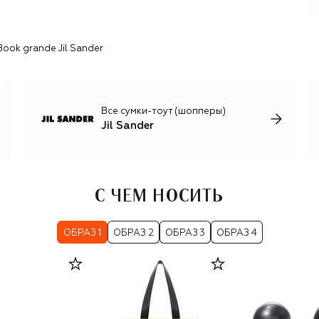
хрупкой гармонии утилитарности и эстетики. Бренд
всегда находится в поисках лучших натуральных и
синтетических волокон, отдавая приоритет наиболее
ook grande Jil Sander
экологичным. Основу коллекций одежды составляют
жакеты и платья скульптурного кроя,
структурированные свитеры и кардиганы из шерсти и
кашемира, сдержанные рубашки и блузы с
нестандартными деталями кроя.
Все сумки-тоут (шопперы)
Jil Sander
С ЧЕМ НОСИТЬ
ОБРАЗ 1
ОБРАЗ 2
ОБРАЗ 3
ОБРАЗ 4