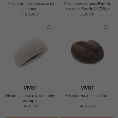
Меховая шапка-ушанка из
Сатиновая помада Explicit,
норки
оттенок Bare It All (3,8g)
119 000 ₽
5 600 ₽
Меховая повязка на голову
Меховая чалма из соболя
из норки
74 900 ₽
319 000 ₽