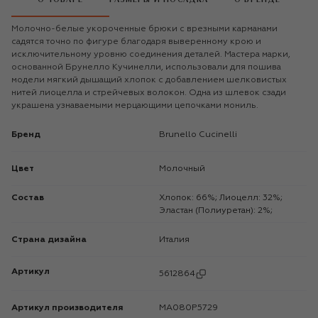
Молочно-белые укороченные брюки с врезными карманами
садятся точно по фигуре благодаря выверенному крою и
исключительному уровню соединения деталей. Мастера марки,
основанной Брунелло Кучинелли, использовали для пошива
модели мягкий дышащий хлопок с добавлением шелковистых
нитей лиоцелла и стрейчевых волокон. Одна из шлевок сзади
украшена узнаваемыми мерцающими цепочками мониль.
Бренд
Brunello Cucinelli
Цвет
Молочный
Состав
Хлопок: 66%; Лиоцелл: 32%;
Эластан (Полиуретан): 2%;
Страна дизайна
Италия
Артикул
5612864
Артикул производителя
MA080P5729