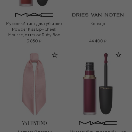
Муссовый тинт для губ и щек
Кольцо
Powder Kiss Lip+Cheek
Mousse, оттенок Ruby Boo
(5ml)
3 850 ₽
44 400 ₽