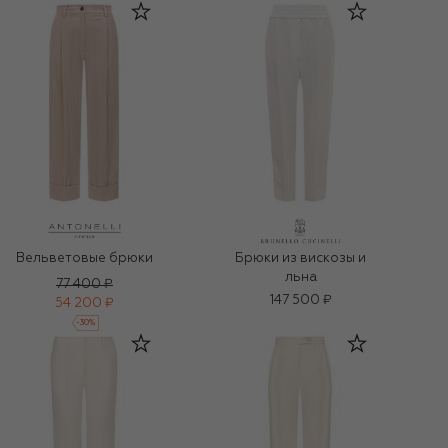
Вельветовые брюки
Брюки из вискозы и
льна
77 400 ₽
147 500 ₽
54 200 ₽
-
30
%