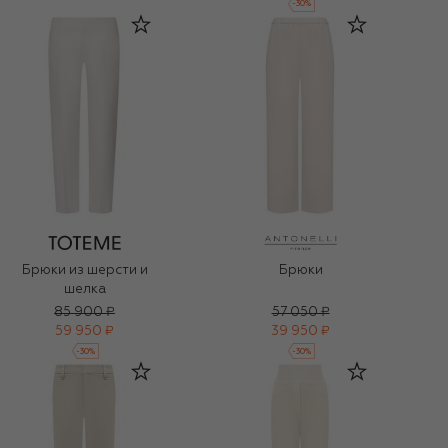
-
30
%
Брюки из шерсти и
Брюки
шелка
85 900 ₽
57 050 ₽
59 950 ₽
39 950 ₽
-
30
%
-
30
%