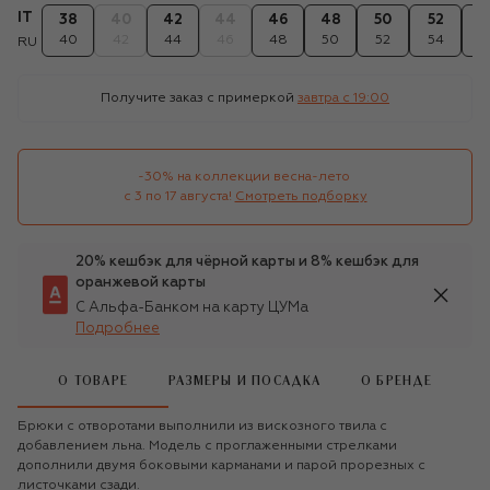
IT
38
40
42
44
46
48
50
52
5
40
42
44
46
48
50
52
54
5
RU
Получите заказ с примеркой
завтра c 19:00
-30% на коллекции весна-лето 

с 3 по 17 августа!
Смотреть подборку
20% кешбэк для чёрной карты и 8% кешбэк для
оранжевой карты
С Альфа-Банком на карту ЦУМа
Подробнее
О ТОВАРЕ
РАЗМЕРЫ И ПОСАДКА
О БРЕНДЕ
Брюки с отворотами выполнили из вискозного твила с
добавлением льна. Модель с проглаженными стрелками
дополнили двумя боковыми карманами и парой прорезных с
листочками сзади.