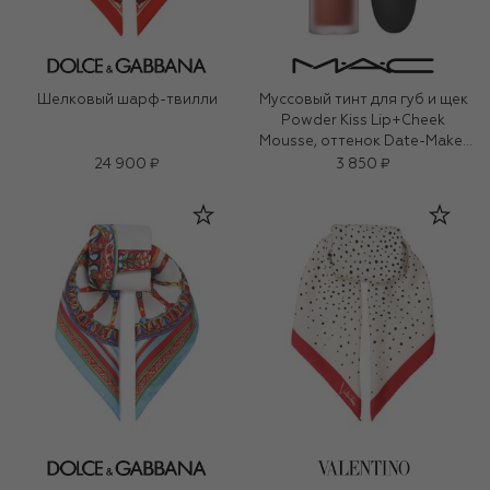
Шелковый шарф-твилли
Муссовый тинт для губ и щек
Powder Kiss Lip+Cheek
Mousse, оттенок Date-Maker
(5ml)
24 900 ₽
3 850 ₽