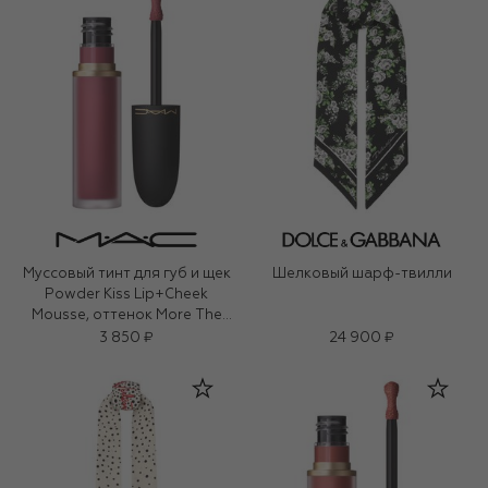
Муссовый тинт для губ и щек
Шелковый шарф-твилли
Powder Kiss Lip+Cheek
Mousse, оттенок More The
Mehr-Ier (5ml)
3 850 ₽
24 900 ₽