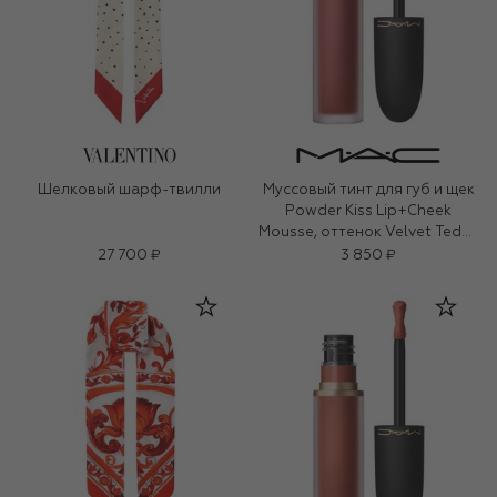
Шелковый шарф-твилли
Муссовый тинт для губ и щек
Powder Kiss Lip+Cheek
Mousse, оттенок Velvet Teddy
(5ml)
27 700 ₽
3 850 ₽