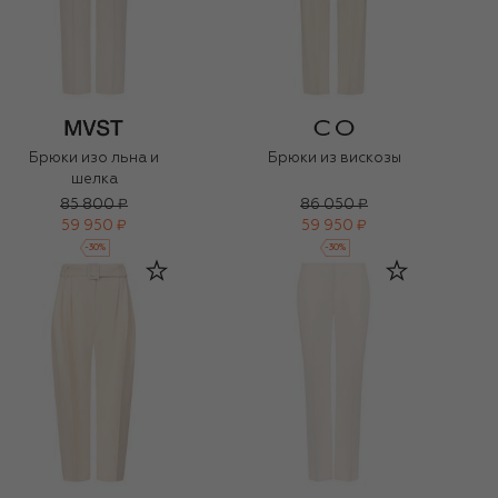
Брюки изо льна и
Брюки из вискозы
шелка
85 800 ₽
86 050 ₽
59 950 ₽
59 950 ₽
-
30
%
-
30
%