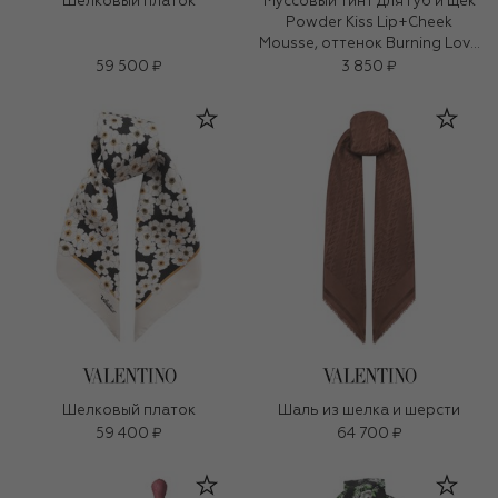
Шелковый платок
Муссовый тинт для губ и щек
Powder Kiss Lip+Cheek
Mousse, оттенок Burning Love
(5ml)
59 500 ₽
3 850 ₽
Шелковый платок
Шаль из шелка и шерсти
59 400 ₽
64 700 ₽