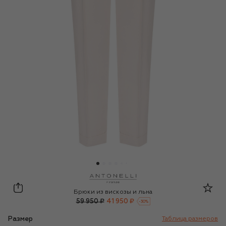
Antonelli Firenze
Брюки из вискозы и льна
59 950 ₽
41 950 ₽
-
30
%
Размер
Таблица размеров