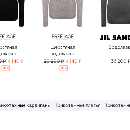
рстяная
Шерстяная
Водолаз
долазка
водолазка
0 ₽
14 140 ₽
20 200 ₽
14 140 ₽
36 200 
-
30
%
-
30
%
рикотажные кардиганы
Трикотажные платья
Трикотажн