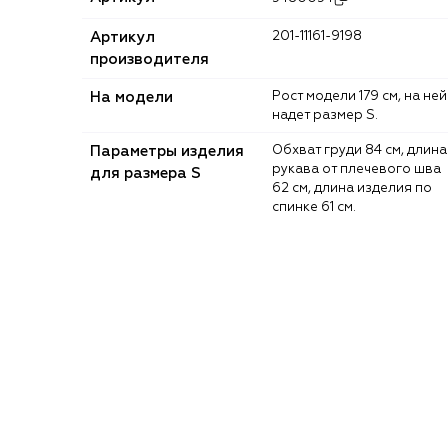
Артикул
201-11161-9198
производителя
На модели
Рост модели 179 см, на ней
надет размер S.
Параметры изделия
Обхват груди 84 см, длина
рукава от плечевого шва
для размера S
62 см, длина изделия по
спинке 61 см.