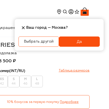
Ваш город —
Москва
?
украшения
Косметика
Интерьер
Новости
Выбрать другой
Да
ies Van Noten
одолазка
8 500 ₽
азмер
(INT/RU)
Таблица размеров
XS
S
M
L
42
44
46
48
10% бонусов за первую покупку
Подробнее