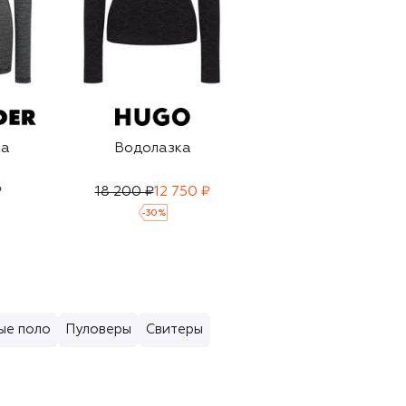
ка
Водолазка
Шерстяная
водолазка
₽
18 200 ₽
12 750 ₽
42 250 ₽
29 600 ₽
-
30
%
-
30
%
ые поло
Пуловеры
Свитеры