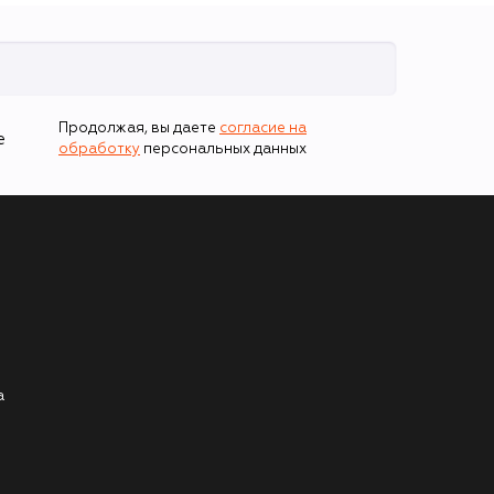
Продолжая, вы даете
согласие на
е
обработку
персональных данных
а