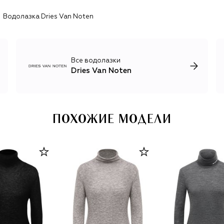
бренда», что уверенно продемонстрировал в дебютной
Водолазка Dries Van Noten
коллекции, населенной отсылками к творчеству Ван
Нотена: индийской вышивкой, сложными цветочными
принтами, архитектурными каблуками и
завораживающей игрой цвета и пропорций.
Все водолазки
Dries Van Noten
ПОХОЖИЕ МОДЕЛИ