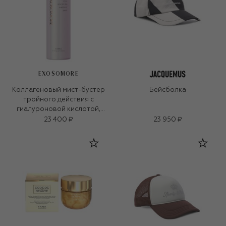
EXOSOMORE
Коллагеновый мист-бустер
Бейсболка
тройного действия с
гиалуроновой кислотой,
пептидами и экзосомами
23 400 ₽
23 950 ₽
(150ml)