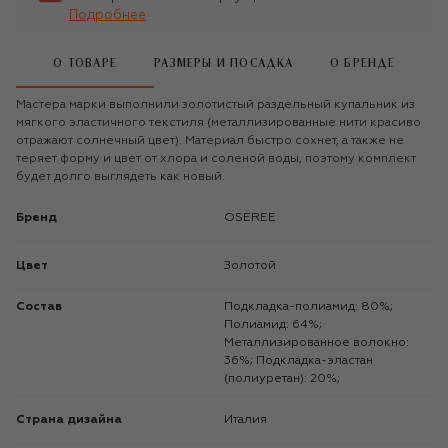
Подробнее
О ТОВАРЕ
РАЗМЕРЫ И ПОСАДКА
О БРЕНДЕ
Мастера марки выполнили золотистый раздельный купальник из
мягкого эластичного текстиля (металлизированные нити красиво
отражают солнечный цвет). Материал быстро сохнет, а также не
теряет форму и цвет от хлора и соленой воды, поэтому комплект
будет долго выглядеть как новый.
Бренд
OSEREE
Цвет
Золотой
Состав
Подкладка-полиамид: 80%;
Полиамид: 64%;
Металлизированное волокно:
36%; Подкладка-эластан
(полиуретан): 20%;
Страна дизайна
Италия