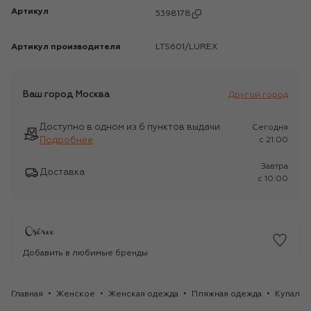
Артикул
5398178
Артикул производителя
LTS601/LUREX
Ваш город
Москва
Другой город
Доступно в одном из 6 пунктов выдачи
Сегодня
Подробнее
c 21:00
Завтра
Доставка
c 10:00
Добавить в любимые бренды
Главная
Женское
Женская одежда
Пляжная одежда
Купальн