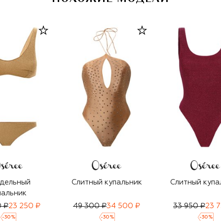
дельный
Слитный купальник
Слитный купа
пальник
0 ₽
23 250 ₽
49 300 ₽
34 500 ₽
33 950 ₽
23 
-
30
%
-
30
%
-
30
%