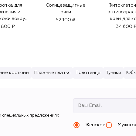
ротка для
Солнцезащитные
Фитоклето
жнения и
очки
антивозрас
кожи вокруг
крем для к
52 100 ₽
Mila Marsel
вокруг глаз (
 800 ₽
34 600 
ier (18ml)
ные костюмы
Пляжные платья
Полотенца
Туники
Юбк
и специальных предложениях
Женское
Мужско