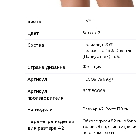
Бренд
LIVY
Цвет
Золотой
Состав
Полиамид: 70%;
Полиэстер: 18%; Эластан
(Полиуретан): 12%;
Страна дизайна
Франция
Артикул
HE00917969
Артикул
655180669
производителя
На модели
Размер 42. Рост: 179 см.
Параметры изделия
Обхват груди 82 см, обхват
талии 78 см, длина издели
для размера 42
по спинке 53 см.