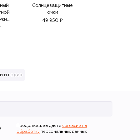
чный
Солнцезащитные
Украшение на
тной
очки
голову
ожи
49 950 ₽
59 500 ₽
15ml)
₽
и и парео
Продолжая, вы даете
согласие на
е
обработку
персональных данных