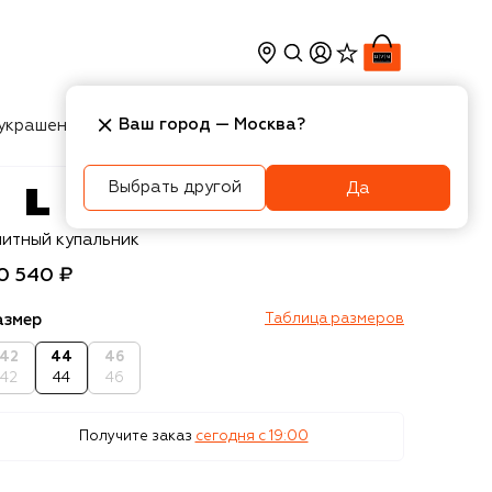
Ваш город —
Москва
?
украшения
Косметика
Интерьер
Новости
Выбрать другой
Да
IVY
литный купальник
0 540 ₽
азмер
Таблица размеров
42
44
46
42
44
46
Получите заказ
сегодня c 19:00