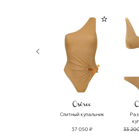
Слитный купальник
Раз
ку
37 050 ₽
33 20