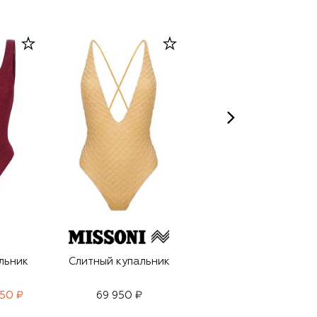
льник
Слитный купальник
Раздельный
купальник
750 ₽
69 950 ₽
25 950 ₽
18 150 ₽
-
30
%